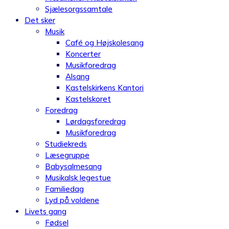
Sjælesorgssamtale
Det sker
Musik
Café og Højskolesang
Koncerter
Musikforedrag
Alsang
Kastelskirkens Kantori
Kastelskoret
Foredrag
Lørdagsforedrag
Musikforedrag
Studiekreds
Læsegruppe
Babysalmesang
Musikalsk legestue
Familiedag
Lyd på voldene
Livets gang
Fødsel