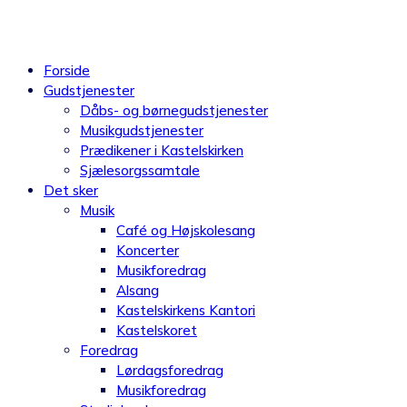
Videre
til
indhold
Forside
Gudstjenester
Dåbs- og børnegudstjenester
Musikgudstjenester
Prædikener i Kastelskirken
Sjælesorgssamtale
Det sker
Musik
Café og Højskolesang
Koncerter
Musikforedrag
Alsang
Kastelskirkens Kantori
Kastelskoret
Foredrag
Lørdagsforedrag
Musikforedrag