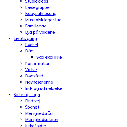
Studiekreds
Læsegruppe
Babysalmesang
Musikalsk legestue
Familiedag
Lyd på voldene
Livets gang
Fødsel
Dåb
Skal-skal ikke
Konfirmation
Vielse
Dødsfald
Navneændring
Ind- og udmeldelse
Kirke og sogn
Find vej
Sognet
Menighedsråd
Menighedsplejen
Kirkefolder