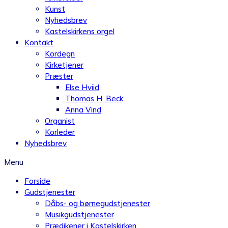
Kunst
Nyhedsbrev
Kastelskirkens orgel
Kontakt
Kordegn
Kirketjener
Præster
Else Hviid
Thomas H. Beck
Anna Vind
Organist
Korleder
Nyhedsbrev
Menu
Forside
Gudstjenester
Dåbs- og børnegudstjenester
Musikgudstjenester
Prædikener i Kastelskirken