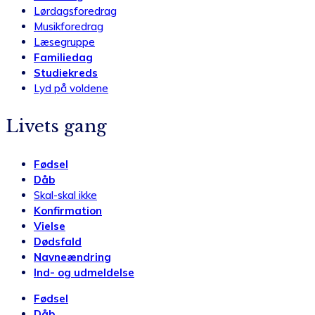
Lørdagsforedrag
Musikforedrag
Læsegruppe
Familiedag
Studiekreds
Lyd på voldene
Livets gang
Fødsel
Dåb
Skal-skal ikke
Konfirmation
Vielse
Dødsfald
Navneændring
Ind- og udmeldelse
Fødsel
Dåb