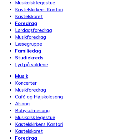
Musikalsk legestue
Kastelskirkens Kantori
Kastelskoret
Foredrag
Lørdagsforedrag
Musikforedrag
Læsegruppe
Familiedag
Studiekreds
Lyd på voldene
Musik
Koncerter
Musikforedrag
Café og Højskolesang
Alsang
Babysalmesang
Musikalsk legestue
Kastelskirkens Kantori
Kastelskoret
Foredrag