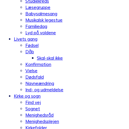
Studiekreds
Læsegruppe
Babysalmesang
Musikalsk legestue
Familiedag
Lyd på voldene
Livets gang
Fødsel
Dåb
Skal-skal ikke
Konfirmation
Vielse
Dødsfald
Navneændring
Ind- og udmeldelse
Kirke og sogn
Find vej
Sognet
Menighedsråd
Menighedsplejen
Kirkefolder