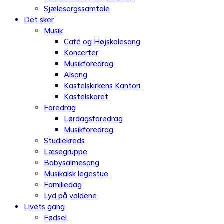
Sjælesorgssamtale
Det sker
Musik
Café og Højskolesang
Koncerter
Musikforedrag
Alsang
Kastelskirkens Kantori
Kastelskoret
Foredrag
Lørdagsforedrag
Musikforedrag
Studiekreds
Læsegruppe
Babysalmesang
Musikalsk legestue
Familiedag
Lyd på voldene
Livets gang
Fødsel