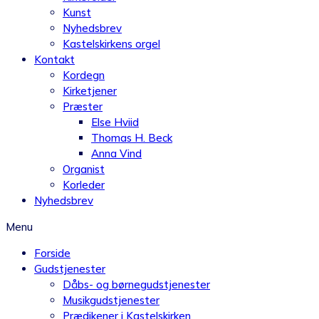
Kunst
Nyhedsbrev
Kastelskirkens orgel
Kontakt
Kordegn
Kirketjener
Præster
Else Hviid
Thomas H. Beck
Anna Vind
Organist
Korleder
Nyhedsbrev
Menu
Forside
Gudstjenester
Dåbs- og børnegudstjenester
Musikgudstjenester
Prædikener i Kastelskirken