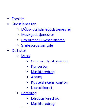
Videre
til
indhold
Forside
Gudstjenester
Dåbs- og børnegudstjenester
Musikgudstjenester
Prædikener i Kastelskirken
Sjælesorgssamtale
Det sker
Musik
Café og Højskolesang
Koncerter
Musikforedrag
Alsang
Kastelskirkens Kantori
Kastelskoret
Foredrag
Lørdagsforedrag
Musikforedrag