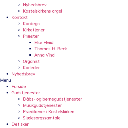
Nyhedsbrev
Kastelskirkens orgel
Kontakt
Kordegn
Kirketjener
Præster
Else Hviid
Thomas H. Beck
Anna Vind
Organist
Korleder
Nyhedsbrev
Menu
Forside
Gudstjenester
Dåbs- og børnegudstjenester
Musikgudstjenester
Prædikener i Kastelskirken
Sjælesorgssamtale
Det sker