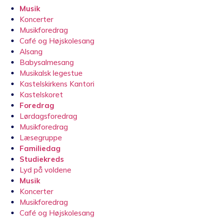
Musik
Koncerter
Musikforedrag
Café og Højskolesang
Alsang
Babysalmesang
Musikalsk legestue
Kastelskirkens Kantori
Kastelskoret
Foredrag
Lørdagsforedrag
Musikforedrag
Læsegruppe
Familiedag
Studiekreds
Lyd på voldene
Musik
Koncerter
Musikforedrag
Café og Højskolesang