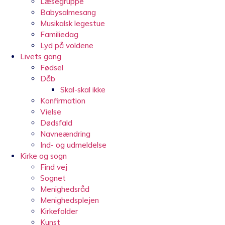
Læsegruppe
Babysalmesang
Musikalsk legestue
Familiedag
Lyd på voldene
Livets gang
Fødsel
Dåb
Skal-skal ikke
Konfirmation
Vielse
Dødsfald
Navneændring
Ind- og udmeldelse
Kirke og sogn
Find vej
Sognet
Menighedsråd
Menighedsplejen
Kirkefolder
Kunst