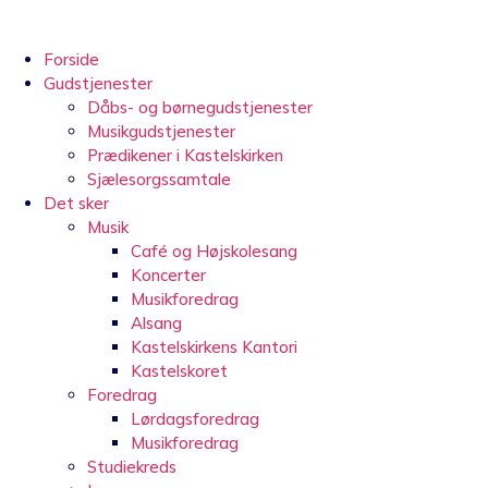
Videre
til
indhold
Forside
Gudstjenester
Dåbs- og børnegudstjenester
Musikgudstjenester
Prædikener i Kastelskirken
Sjælesorgssamtale
Det sker
Musik
Café og Højskolesang
Koncerter
Musikforedrag
Alsang
Kastelskirkens Kantori
Kastelskoret
Foredrag
Lørdagsforedrag
Musikforedrag
Studiekreds