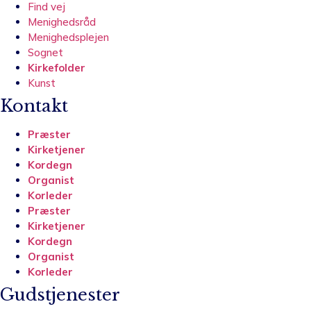
Find vej
Menighedsråd
Menighedsplejen
Sognet
Kirkefolder
Kunst
Kontakt
Præster
Kirketjener
Kordegn
Organist
Korleder
Præster
Kirketjener
Kordegn
Organist
Korleder
Gudstjenester