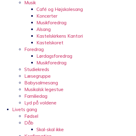
Musik
Café og Højskolesang
Koncerter
Musikforedrag
Alsang
Kastelskirkens Kantori
Kastelskoret
Foredrag
Lørdagsforedrag
Musikforedrag
Studiekreds
Læsegruppe
Babysalmesang
Musikalsk legestue
Familiedag
Lyd på voldene
Livets gang
Fødsel
Dåb
Skal-skal ikke