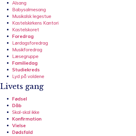
Alsang
Babysalmesang
Musikalsk legestue
Kastelskirkens Kantori
Kastelskoret
Foredrag
Lørdagsforedrag
Musikforedrag
Læsegruppe
Familiedag
Studiekreds
Lyd på voldene
Livets gang
Fødsel
Dåb
Skal-skal ikke
Konfirmation
Vielse
Dødsfald