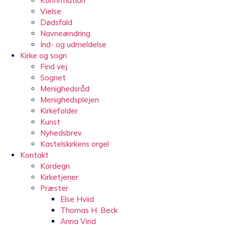
Konfirmation
Vielse
Dødsfald
Navneændring
Ind- og udmeldelse
Kirke og sogn
Find vej
Sognet
Menighedsråd
Menighedsplejen
Kirkefolder
Kunst
Nyhedsbrev
Kastelskirkens orgel
Kontakt
Kordegn
Kirketjener
Præster
Else Hviid
Thomas H. Beck
Anna Vind