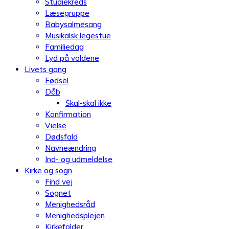
Studiekreds
Læsegruppe
Babysalmesang
Musikalsk legestue
Familiedag
Lyd på voldene
Livets gang
Fødsel
Dåb
Skal-skal ikke
Konfirmation
Vielse
Dødsfald
Navneændring
Ind- og udmeldelse
Kirke og sogn
Find vej
Sognet
Menighedsråd
Menighedsplejen
Kirkefolder