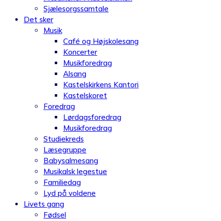
Sjælesorgssamtale
Det sker
Musik
Café og Højskolesang
Koncerter
Musikforedrag
Alsang
Kastelskirkens Kantori
Kastelskoret
Foredrag
Lørdagsforedrag
Musikforedrag
Studiekreds
Læsegruppe
Babysalmesang
Musikalsk legestue
Familiedag
Lyd på voldene
Livets gang
Fødsel