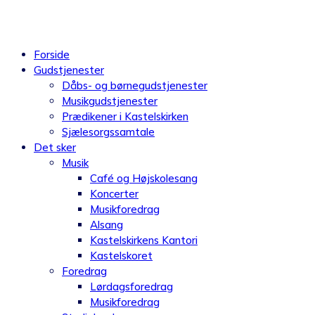
Videre
til
indhold
Forside
Gudstjenester
Dåbs- og børnegudstjenester
Musikgudstjenester
Prædikener i Kastelskirken
Sjælesorgssamtale
Det sker
Musik
Café og Højskolesang
Koncerter
Musikforedrag
Alsang
Kastelskirkens Kantori
Kastelskoret
Foredrag
Lørdagsforedrag
Musikforedrag