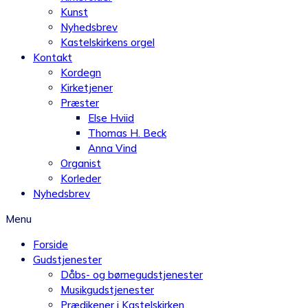
Kunst
Nyhedsbrev
Kastelskirkens orgel
Kontakt
Kordegn
Kirketjener
Præster
Else Hviid
Thomas H. Beck
Anna Vind
Organist
Korleder
Nyhedsbrev
Menu
Forside
Gudstjenester
Dåbs- og børnegudstjenester
Musikgudstjenester
Prædikener i Kastelskirken