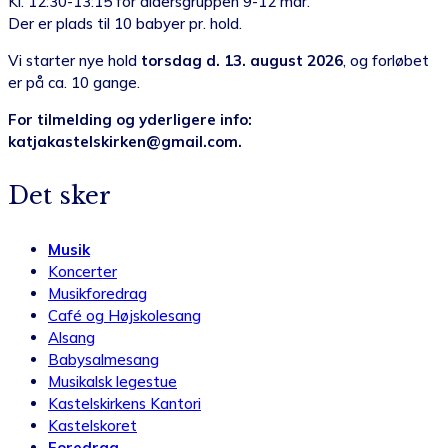
Kl. 12:30-13:15 for aldersgruppen 9-12 mdr.
Der er plads til 10 babyer pr. hold.
Vi starter nye hold
torsdag d. 13. august 2026
, og forløbet
er på ca. 10 gange.
For tilmelding og yderligere info:
katjakastelskirken@gmail.com.
Det sker
Musik
Koncerter
Musikforedrag
Café og Højskolesang
Alsang
Babysalmesang
Musikalsk legestue
Kastelskirkens Kantori
Kastelskoret
Foredrag