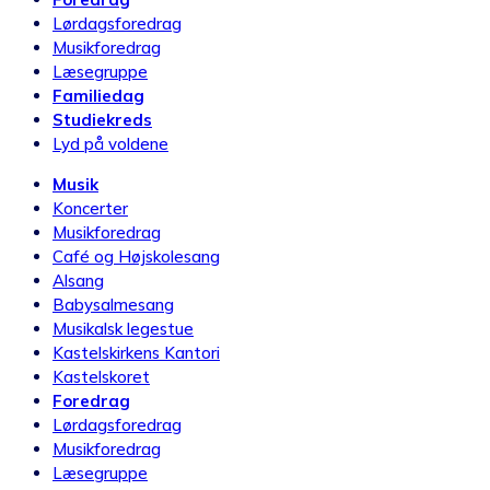
Lørdagsforedrag
Musikforedrag
Læsegruppe
Familiedag
Studiekreds
Lyd på voldene
Musik
Koncerter
Musikforedrag
Café og Højskolesang
Alsang
Babysalmesang
Musikalsk legestue
Kastelskirkens Kantori
Kastelskoret
Foredrag
Lørdagsforedrag
Musikforedrag
Læsegruppe