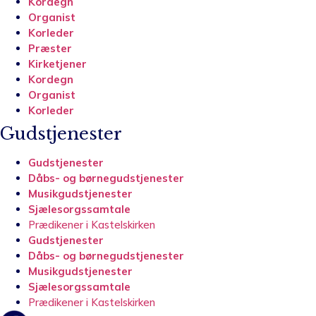
Kordegn
Organist
Korleder
Præster
Kirketjener
Kordegn
Organist
Korleder
Gudstjenester
Gudstjenester
Dåbs- og børnegudstjenester
Musikgudstjenester
Sjælesorgssamtale
Prædikener i Kastelskirken
Gudstjenester
Dåbs- og børnegudstjenester
Musikgudstjenester
Sjælesorgssamtale
Prædikener i Kastelskirken