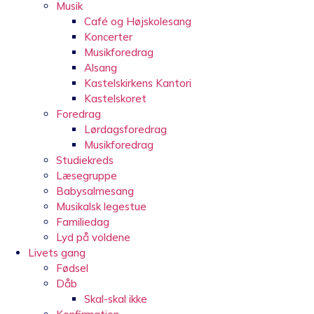
Musik
Café og Højskolesang
Koncerter
Musikforedrag
Alsang
Kastelskirkens Kantori
Kastelskoret
Foredrag
Lørdagsforedrag
Musikforedrag
Studiekreds
Læsegruppe
Babysalmesang
Musikalsk legestue
Familiedag
Lyd på voldene
Livets gang
Fødsel
Dåb
Skal-skal ikke