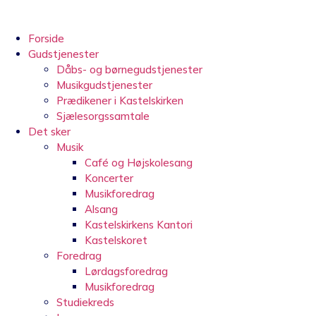
Videre
til
indhold
Forside
Gudstjenester
Dåbs- og børnegudstjenester
Musikgudstjenester
Prædikener i Kastelskirken
Sjælesorgssamtale
Det sker
Musik
Café og Højskolesang
Koncerter
Musikforedrag
Alsang
Kastelskirkens Kantori
Kastelskoret
Foredrag
Lørdagsforedrag
Musikforedrag
Studiekreds