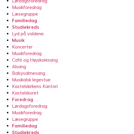
Lørdagsforedrag
Musikforedrag
Læsegruppe
Familiedag
Studiekreds
Lyd på voldene
Musik
Koncerter
Musikforedrag
Café og Højskolesang
Alsang
Babysalmesang
Musikalsk legestue
Kastelskirkens Kantori
Kastelskoret
Foredrag
Lørdagsforedrag
Musikforedrag
Læsegruppe
Familiedag
Studiekreds