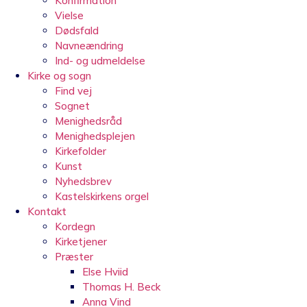
Konfirmation
Vielse
Dødsfald
Navneændring
Ind- og udmeldelse
Kirke og sogn
Find vej
Sognet
Menighedsråd
Menighedsplejen
Kirkefolder
Kunst
Nyhedsbrev
Kastelskirkens orgel
Kontakt
Kordegn
Kirketjener
Præster
Else Hviid
Thomas H. Beck
Anna Vind