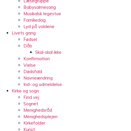
Læsegruppe
Babysalmesang
Musikalsk legestue
Familiedag
Lyd på voldene
Livets gang
Fødsel
Dåb
Skal-skal ikke
Konfirmation
Vielse
Dødsfald
Navneændring
Ind- og udmeldelse
Kirke og sogn
Find vej
Sognet
Menighedsråd
Menighedsplejen
Kirkefolder
Kunst