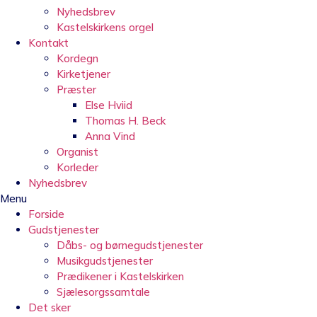
Nyhedsbrev
Kastelskirkens orgel
Kontakt
Kordegn
Kirketjener
Præster
Else Hviid
Thomas H. Beck
Anna Vind
Organist
Korleder
Nyhedsbrev
Menu
Forside
Gudstjenester
Dåbs- og børnegudstjenester
Musikgudstjenester
Prædikener i Kastelskirken
Sjælesorgssamtale
Det sker