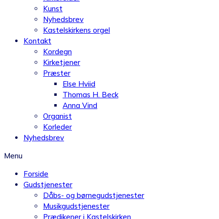
Kunst
Nyhedsbrev
Kastelskirkens orgel
Kontakt
Kordegn
Kirketjener
Præster
Else Hviid
Thomas H. Beck
Anna Vind
Organist
Korleder
Nyhedsbrev
Menu
Forside
Gudstjenester
Dåbs- og børnegudstjenester
Musikgudstjenester
Prædikener i Kastelskirken