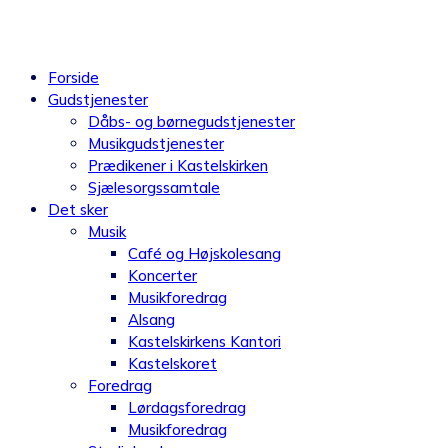
Videre
til
indhold
Forside
Gudstjenester
Dåbs- og børnegudstjenester
Musikgudstjenester
Prædikener i Kastelskirken
Sjælesorgssamtale
Det sker
Musik
Café og Højskolesang
Koncerter
Musikforedrag
Alsang
Kastelskirkens Kantori
Kastelskoret
Foredrag
Lørdagsforedrag
Musikforedrag