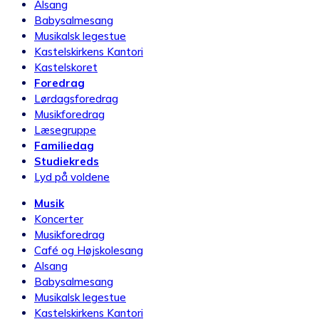
Alsang
Babysalmesang
Musikalsk legestue
Kastelskirkens Kantori
Kastelskoret
Foredrag
Lørdagsforedrag
Musikforedrag
Læsegruppe
Familiedag
Studiekreds
Lyd på voldene
Musik
Koncerter
Musikforedrag
Café og Højskolesang
Alsang
Babysalmesang
Musikalsk legestue
Kastelskirkens Kantori