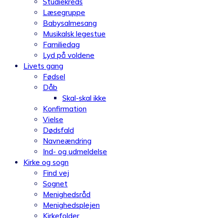
Studiekreds
Læsegruppe
Babysalmesang
Musikalsk legestue
Familiedag
Lyd på voldene
Livets gang
Fødsel
Dåb
Skal-skal ikke
Konfirmation
Vielse
Dødsfald
Navneændring
Ind- og udmeldelse
Kirke og sogn
Find vej
Sognet
Menighedsråd
Menighedsplejen
Kirkefolder