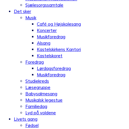
Sjælesorgssamtale
Det sker
Musik
Café og Højskolesang
Koncerter
Musikforedrag
Alsang
Kastelskirkens Kantori
Kastelskoret
Foredrag
Lørdagsforedrag
Musikforedrag
Studiekreds
Læsegruppe
Babysalmesang
Musikalsk legestue
Familiedag
Lyd på voldene
Livets gang
Fødsel