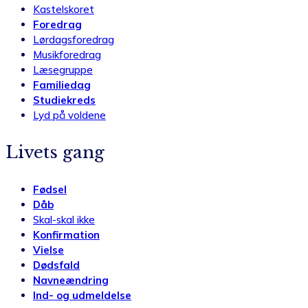
Kastelskoret
Foredrag
Lørdagsforedrag
Musikforedrag
Læsegruppe
Familiedag
Studiekreds
Lyd på voldene
Livets gang
Fødsel
Dåb
Skal-skal ikke
Konfirmation
Vielse
Dødsfald
Navneændring
Ind- og udmeldelse