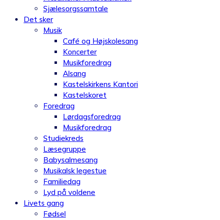
Sjælesorgssamtale
Det sker
Musik
Café og Højskolesang
Koncerter
Musikforedrag
Alsang
Kastelskirkens Kantori
Kastelskoret
Foredrag
Lørdagsforedrag
Musikforedrag
Studiekreds
Læsegruppe
Babysalmesang
Musikalsk legestue
Familiedag
Lyd på voldene
Livets gang
Fødsel