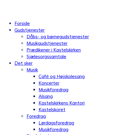
Videre
til
indhold
Forside
Gudstjenester
Dåbs- og børnegudstjenester
Musikgudstjenester
Prædikener i Kastelskirken
Sjælesorgssamtale
Det sker
Musik
Café og Højskolesang
Koncerter
Musikforedrag
Alsang
Kastelskirkens Kantori
Kastelskoret
Foredrag
Lørdagsforedrag
Musikforedrag