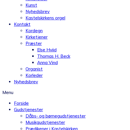
Kunst
Nyhedsbrev
Kastelskirkens orgel
Kontakt
Kordegn
Kirketjener
Præster
Else Hviid
Thomas H. Beck
Anna Vind
Organist
Korleder
Nyhedsbrev
Menu
Forside
Gudstjenester
Dåbs- og børnegudstjenester
Musikgudstjenester
Prædikener i Kastelskirken