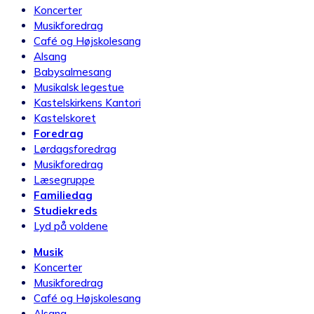
Koncerter
Musikforedrag
Café og Højskolesang
Alsang
Babysalmesang
Musikalsk legestue
Kastelskirkens Kantori
Kastelskoret
Foredrag
Lørdagsforedrag
Musikforedrag
Læsegruppe
Familiedag
Studiekreds
Lyd på voldene
Musik
Koncerter
Musikforedrag
Café og Højskolesang
Alsang