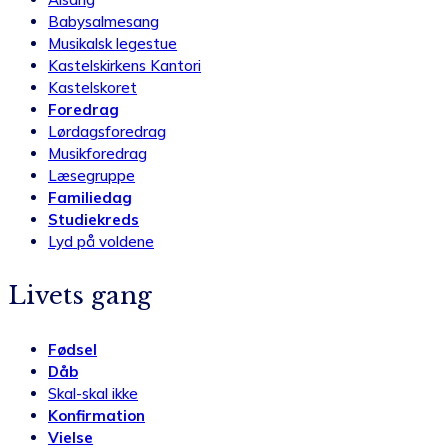
Babysalmesang
Musikalsk legestue
Kastelskirkens Kantori
Kastelskoret
Foredrag
Lørdagsforedrag
Musikforedrag
Læsegruppe
Familiedag
Studiekreds
Lyd på voldene
Livets gang
Fødsel
Dåb
Skal-skal ikke
Konfirmation
Vielse