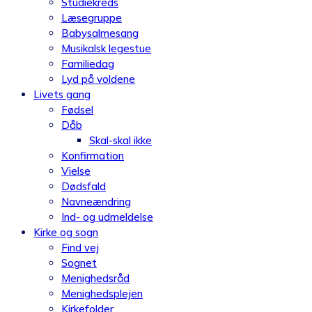
Studiekreds
Læsegruppe
Babysalmesang
Musikalsk legestue
Familiedag
Lyd på voldene
Livets gang
Fødsel
Dåb
Skal-skal ikke
Konfirmation
Vielse
Dødsfald
Navneændring
Ind- og udmeldelse
Kirke og sogn
Find vej
Sognet
Menighedsråd
Menighedsplejen
Kirkefolder