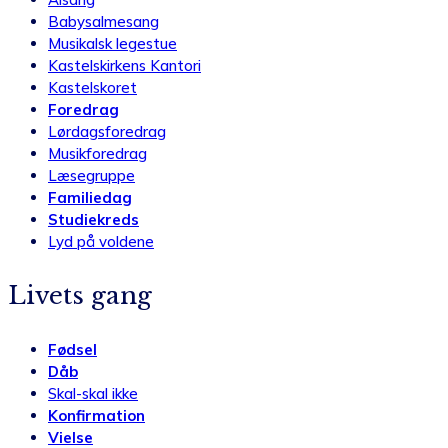
Babysalmesang
Musikalsk legestue
Kastelskirkens Kantori
Kastelskoret
Foredrag
Lørdagsforedrag
Musikforedrag
Læsegruppe
Familiedag
Studiekreds
Lyd på voldene
Livets gang
Fødsel
Dåb
Skal-skal ikke
Konfirmation
Vielse