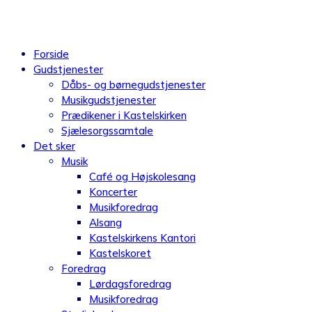
Videre
til
indhold
Forside
Gudstjenester
Dåbs- og børnegudstjenester
Musikgudstjenester
Prædikener i Kastelskirken
Sjælesorgssamtale
Det sker
Musik
Café og Højskolesang
Koncerter
Musikforedrag
Alsang
Kastelskirkens Kantori
Kastelskoret
Foredrag
Lørdagsforedrag
Musikforedrag