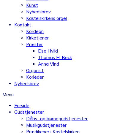
Kunst
Nyhedsbrev
Kastelskirkens orgel
Kontakt
Kordegn
Kirketjener
Præster
Else Hviid
Thomas H. Beck
Anna Vind
Organist
Korleder
Nyhedsbrev
Menu
Forside
Gudstjenester
Dåbs- og børnegudstjenester
Musikgudstjenester
Prædikener i Kastelskirken