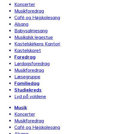
Koncerter
Musikforedrag
Café og Højskolesang
Alsang
Babysalmesang
Musikalsk legestue
Kastelskirkens Kantori
Kastelskoret
Foredrag
Lørdagsforedrag
Musikforedrag
Læsegruppe
Familiedag
Studiekreds
Lyd på voldene
Musik
Koncerter
Musikforedrag
Café og Højskolesang
Alsang