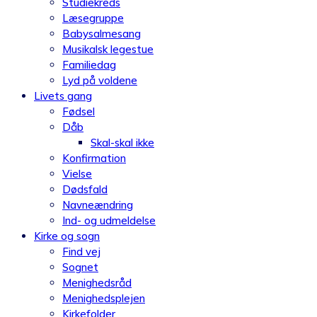
Studiekreds
Læsegruppe
Babysalmesang
Musikalsk legestue
Familiedag
Lyd på voldene
Livets gang
Fødsel
Dåb
Skal-skal ikke
Konfirmation
Vielse
Dødsfald
Navneændring
Ind- og udmeldelse
Kirke og sogn
Find vej
Sognet
Menighedsråd
Menighedsplejen
Kirkefolder