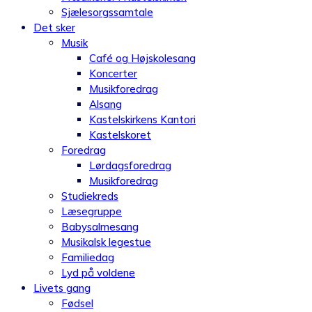
Sjælesorgssamtale
Det sker
Musik
Café og Højskolesang
Koncerter
Musikforedrag
Alsang
Kastelskirkens Kantori
Kastelskoret
Foredrag
Lørdagsforedrag
Musikforedrag
Studiekreds
Læsegruppe
Babysalmesang
Musikalsk legestue
Familiedag
Lyd på voldene
Livets gang
Fødsel