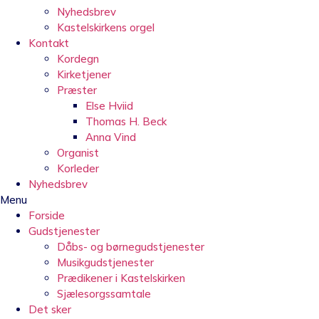
Nyhedsbrev
Kastelskirkens orgel
Kontakt
Kordegn
Kirketjener
Præster
Else Hviid
Thomas H. Beck
Anna Vind
Organist
Korleder
Nyhedsbrev
Menu
Forside
Gudstjenester
Dåbs- og børnegudstjenester
Musikgudstjenester
Prædikener i Kastelskirken
Sjælesorgssamtale
Det sker