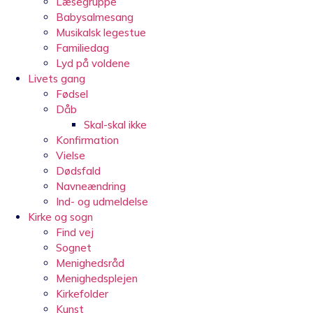
Læsegruppe
Babysalmesang
Musikalsk legestue
Familiedag
Lyd på voldene
Livets gang
Fødsel
Dåb
Skal-skal ikke
Konfirmation
Vielse
Dødsfald
Navneændring
Ind- og udmeldelse
Kirke og sogn
Find vej
Sognet
Menighedsråd
Menighedsplejen
Kirkefolder
Kunst