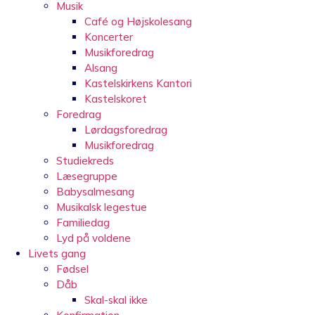
Musik
Café og Højskolesang
Koncerter
Musikforedrag
Alsang
Kastelskirkens Kantori
Kastelskoret
Foredrag
Lørdagsforedrag
Musikforedrag
Studiekreds
Læsegruppe
Babysalmesang
Musikalsk legestue
Familiedag
Lyd på voldene
Livets gang
Fødsel
Dåb
Skal-skal ikke