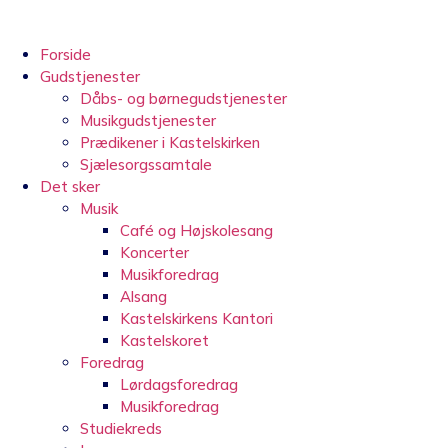
Videre
til
indhold
Forside
Gudstjenester
Dåbs- og børnegudstjenester
Musikgudstjenester
Prædikener i Kastelskirken
Sjælesorgssamtale
Det sker
Musik
Café og Højskolesang
Koncerter
Musikforedrag
Alsang
Kastelskirkens Kantori
Kastelskoret
Foredrag
Lørdagsforedrag
Musikforedrag
Studiekreds