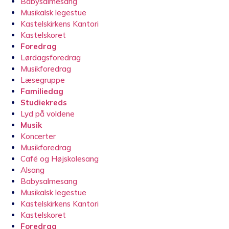
Babysalmesang
Musikalsk legestue
Kastelskirkens Kantori
Kastelskoret
Foredrag
Lørdagsforedrag
Musikforedrag
Læsegruppe
Familiedag
Studiekreds
Lyd på voldene
Musik
Koncerter
Musikforedrag
Café og Højskolesang
Alsang
Babysalmesang
Musikalsk legestue
Kastelskirkens Kantori
Kastelskoret
Foredrag