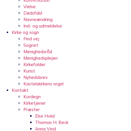
Konfirmation
Vielse
Dødsfald
Navneændring
Ind- og udmeldelse
Kirke og sogn
Find vej
Sognet
Menighedsråd
Menighedsplejen
Kirkefolder
Kunst
Nyhedsbrev
Kastelskirkens orgel
Kontakt
Kordegn
Kirketjener
Præster
Else Hviid
Thomas H. Beck
Anna Vind