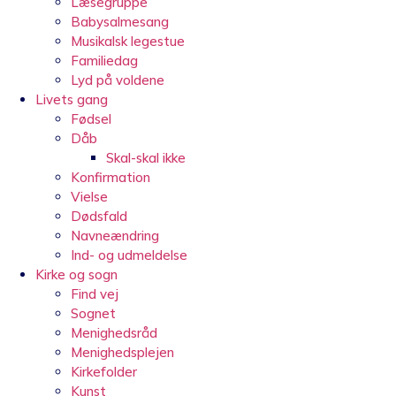
Læsegruppe
Babysalmesang
Musikalsk legestue
Familiedag
Lyd på voldene
Livets gang
Fødsel
Dåb
Skal-skal ikke
Konfirmation
Vielse
Dødsfald
Navneændring
Ind- og udmeldelse
Kirke og sogn
Find vej
Sognet
Menighedsråd
Menighedsplejen
Kirkefolder
Kunst