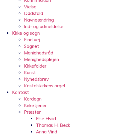
Konfirmation
Vielse
Dødsfald
Navneændring
Ind- og udmeldelse
Kirke og sogn
Find vej
Sognet
Menighedsråd
Menighedsplejen
Kirkefolder
Kunst
Nyhedsbrev
Kastelskirkens orgel
Kontakt
Kordegn
Kirketjener
Præster
Else Hviid
Thomas H. Beck
Anna Vind