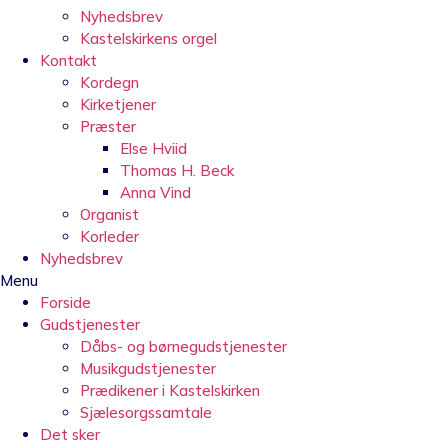
Nyhedsbrev
Kastelskirkens orgel
Kontakt
Kordegn
Kirketjener
Præster
Else Hviid
Thomas H. Beck
Anna Vind
Organist
Korleder
Nyhedsbrev
Menu
Forside
Gudstjenester
Dåbs- og børnegudstjenester
Musikgudstjenester
Prædikener i Kastelskirken
Sjælesorgssamtale
Det sker