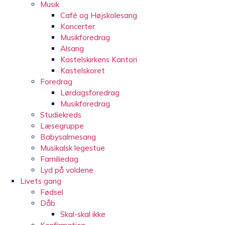
Musik
Café og Højskolesang
Koncerter
Musikforedrag
Alsang
Kastelskirkens Kantori
Kastelskoret
Foredrag
Lørdagsforedrag
Musikforedrag
Studiekreds
Læsegruppe
Babysalmesang
Musikalsk legestue
Familiedag
Lyd på voldene
Livets gang
Fødsel
Dåb
Skal-skal ikke