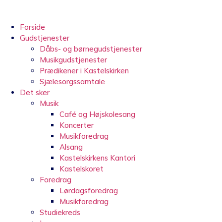
Videre
til
indhold
Forside
Gudstjenester
Dåbs- og børnegudstjenester
Musikgudstjenester
Prædikener i Kastelskirken
Sjælesorgssamtale
Det sker
Musik
Café og Højskolesang
Koncerter
Musikforedrag
Alsang
Kastelskirkens Kantori
Kastelskoret
Foredrag
Lørdagsforedrag
Musikforedrag
Studiekreds