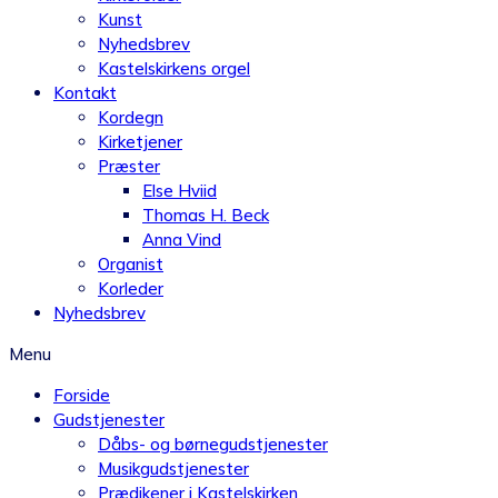
Kunst
Nyhedsbrev
Kastelskirkens orgel
Kontakt
Kordegn
Kirketjener
Præster
Else Hviid
Thomas H. Beck
Anna Vind
Organist
Korleder
Nyhedsbrev
Menu
Forside
Gudstjenester
Dåbs- og børnegudstjenester
Musikgudstjenester
Prædikener i Kastelskirken