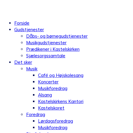
Videre
til
indhold
Forside
Gudstjenester
Dåbs- og børnegudstjenester
Musikgudstjenester
Prædikener i Kastelskirken
Sjælesorgssamtale
Det sker
Musik
Café og Højskolesang
Koncerter
Musikforedrag
Alsang
Kastelskirkens Kantori
Kastelskoret
Foredrag
Lørdagsforedrag
Musikforedrag