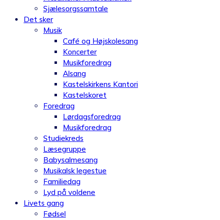
Sjælesorgssamtale
Det sker
Musik
Café og Højskolesang
Koncerter
Musikforedrag
Alsang
Kastelskirkens Kantori
Kastelskoret
Foredrag
Lørdagsforedrag
Musikforedrag
Studiekreds
Læsegruppe
Babysalmesang
Musikalsk legestue
Familiedag
Lyd på voldene
Livets gang
Fødsel