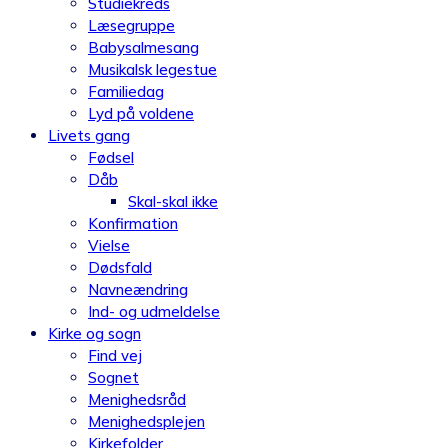
Studiekreds
Læsegruppe
Babysalmesang
Musikalsk legestue
Familiedag
Lyd på voldene
Livets gang
Fødsel
Dåb
Skal-skal ikke
Konfirmation
Vielse
Dødsfald
Navneændring
Ind- og udmeldelse
Kirke og sogn
Find vej
Sognet
Menighedsråd
Menighedsplejen
Kirkefolder