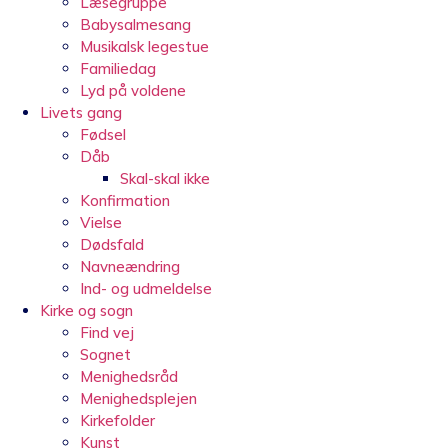
Læsegruppe
Babysalmesang
Musikalsk legestue
Familiedag
Lyd på voldene
Livets gang
Fødsel
Dåb
Skal-skal ikke
Konfirmation
Vielse
Dødsfald
Navneændring
Ind- og udmeldelse
Kirke og sogn
Find vej
Sognet
Menighedsråd
Menighedsplejen
Kirkefolder
Kunst