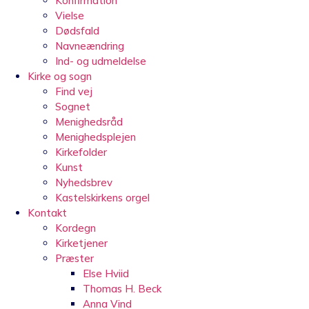
Konfirmation
Vielse
Dødsfald
Navneændring
Ind- og udmeldelse
Kirke og sogn
Find vej
Sognet
Menighedsråd
Menighedsplejen
Kirkefolder
Kunst
Nyhedsbrev
Kastelskirkens orgel
Kontakt
Kordegn
Kirketjener
Præster
Else Hviid
Thomas H. Beck
Anna Vind