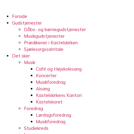
Videre
til
indhold
Forside
Gudstjenester
Dåbs- og børnegudstjenester
Musikgudstjenester
Prædikener i Kastelskirken
Sjælesorgssamtale
Det sker
Musik
Café og Højskolesang
Koncerter
Musikforedrag
Alsang
Kastelskirkens Kantori
Kastelskoret
Foredrag
Lørdagsforedrag
Musikforedrag
Studiekreds