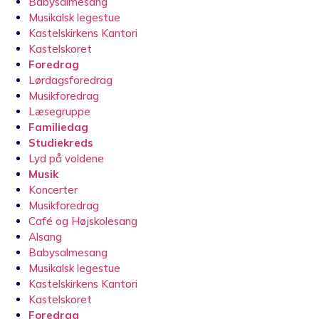
Babysalmesang
Musikalsk legestue
Kastelskirkens Kantori
Kastelskoret
Foredrag
Lørdagsforedrag
Musikforedrag
Læsegruppe
Familiedag
Studiekreds
Lyd på voldene
Musik
Koncerter
Musikforedrag
Café og Højskolesang
Alsang
Babysalmesang
Musikalsk legestue
Kastelskirkens Kantori
Kastelskoret
Foredrag