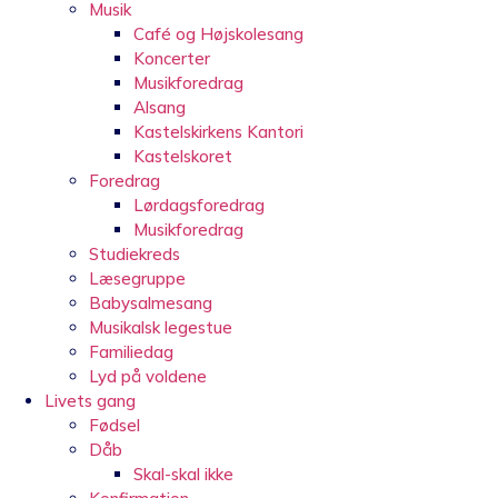
Musik
Café og Højskolesang
Koncerter
Musikforedrag
Alsang
Kastelskirkens Kantori
Kastelskoret
Foredrag
Lørdagsforedrag
Musikforedrag
Studiekreds
Læsegruppe
Babysalmesang
Musikalsk legestue
Familiedag
Lyd på voldene
Livets gang
Fødsel
Dåb
Skal-skal ikke