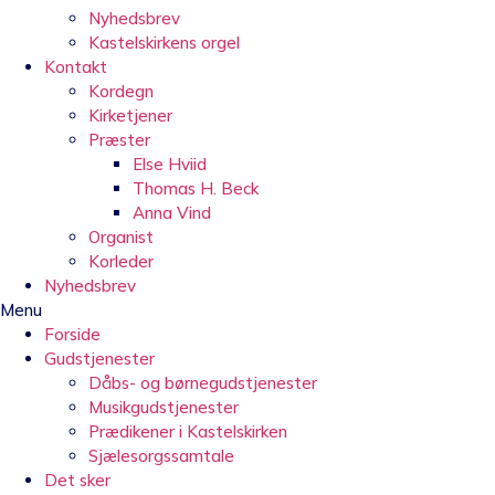
Nyhedsbrev
Kastelskirkens orgel
Kontakt
Kordegn
Kirketjener
Præster
Else Hviid
Thomas H. Beck
Anna Vind
Organist
Korleder
Nyhedsbrev
Menu
Forside
Gudstjenester
Dåbs- og børnegudstjenester
Musikgudstjenester
Prædikener i Kastelskirken
Sjælesorgssamtale
Det sker