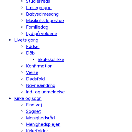
Studiekreds
Læsegruppe
Babysalmesang
Musikalsk legestue
Familiedag
Lyd på voldene
Livets gang
Fødsel
Dåb
Skal-skal ikke
Konfirmation
Vielse
Dødsfald
Navneændring
Ind- og udmeldelse
Kirke og sogn
Find vej
Sognet
Menighedsråd
Menighedsplejen
Kirkefolder