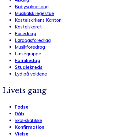
Babysalmesang
Musikalsk legestue
Kastelskirkens Kantori
Kastelskoret
Foredrag
Lørdagsforedrag
Musikforedrag
Læsegruppe
Familiedag
Studiekreds
Lyd på voldene
Livets gang
Fødsel
Dåb
Skal-skal ikke
Konfirmation
Vielse