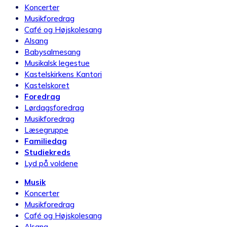
Koncerter
Musikforedrag
Café og Højskolesang
Alsang
Babysalmesang
Musikalsk legestue
Kastelskirkens Kantori
Kastelskoret
Foredrag
Lørdagsforedrag
Musikforedrag
Læsegruppe
Familiedag
Studiekreds
Lyd på voldene
Musik
Koncerter
Musikforedrag
Café og Højskolesang
Alsang