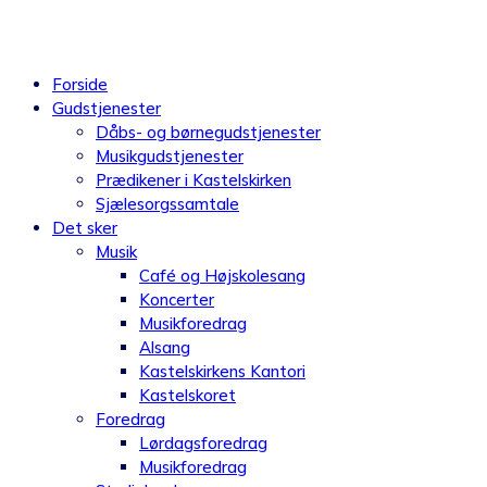
Videre
til
indhold
Forside
Gudstjenester
Dåbs- og børnegudstjenester
Musikgudstjenester
Prædikener i Kastelskirken
Sjælesorgssamtale
Det sker
Musik
Café og Højskolesang
Koncerter
Musikforedrag
Alsang
Kastelskirkens Kantori
Kastelskoret
Foredrag
Lørdagsforedrag
Musikforedrag