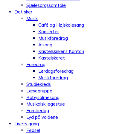
Sjælesorgssamtale
Det sker
Musik
Café og Højskolesang
Koncerter
Musikforedrag
Alsang
Kastelskirkens Kantori
Kastelskoret
Foredrag
Lørdagsforedrag
Musikforedrag
Studiekreds
Læsegruppe
Babysalmesang
Musikalsk legestue
Familiedag
Lyd på voldene
Livets gang
Fødsel