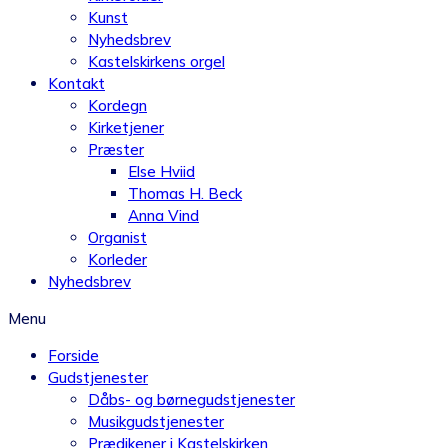
Kunst
Nyhedsbrev
Kastelskirkens orgel
Kontakt
Kordegn
Kirketjener
Præster
Else Hviid
Thomas H. Beck
Anna Vind
Organist
Korleder
Nyhedsbrev
Menu
Forside
Gudstjenester
Dåbs- og børnegudstjenester
Musikgudstjenester
Prædikener i Kastelskirken