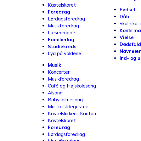
Kastelskoret
Fødsel
Foredrag
Dåb
Lørdagsforedrag
Skal-skal 
Musikforedrag
Konfirma
Læsegruppe
Vielse
Familiedag
Dødsfald
Studiekreds
Navneæn
Lyd på voldene
Ind- og 
Musik
Koncerter
Musikforedrag
Café og Højskolesang
Alsang
Babysalmesang
Musikalsk legestue
Kastelskirkens Kantori
Kastelskoret
Foredrag
Lørdagsforedrag