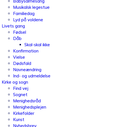
Babysalmesang
Musikalsk legestue
Familiedag
Lyd på voldene
Livets gang
Fødsel
Dåb
Skal-skal ikke
Konfirmation
Vielse
Dødsfald
Navneændring
Ind- og udmeldelse
Kirke og sogn
Find vej
Sognet
Menighedsråd
Menighedsplejen
Kirkefolder
Kunst
Nyhedsbrev