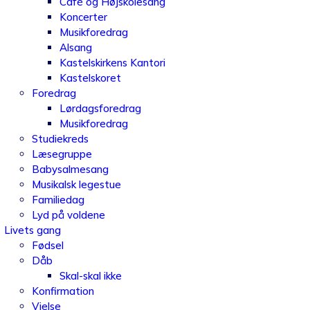
Café og Højskolesang
Koncerter
Musikforedrag
Alsang
Kastelskirkens Kantori
Kastelskoret
Foredrag
Lørdagsforedrag
Musikforedrag
Studiekreds
Læsegruppe
Babysalmesang
Musikalsk legestue
Familiedag
Lyd på voldene
Livets gang
Fødsel
Dåb
Skal-skal ikke
Konfirmation
Vielse