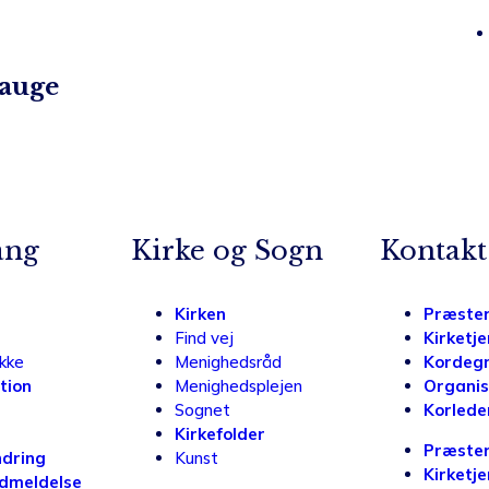
Hauge
ang
Kirke og Sogn
Kontakt
Kirken
Præste
Find vej
Kirketj
ikke
Menighedsråd
Kordeg
tion
Menighedsplejen
Organis
Sognet
Korlede
Kirkefolder
Præste
dring
Kunst
Kirketj
udmeldelse