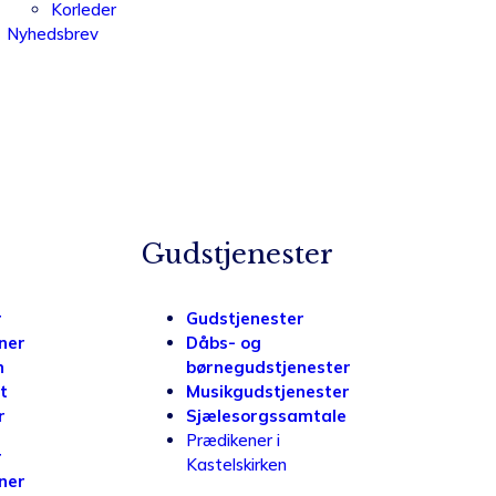
Korleder
Nyhedsbrev
Gudstjenester
r
Gudstjenester
ener
Dåbs- og
n
børnegudstjenester
t
Musikgudstjenester
r
Sjælesorgssamtale
Prædikener i
r
Kastelskirken
ener