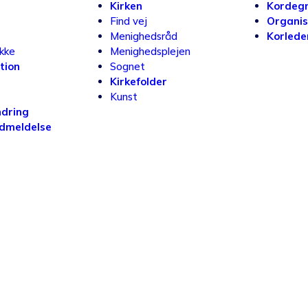
Kirken
Kordeg
Find vej
Organis
Menighedsråd
Korlede
ikke
Menighedsplejen
tion
Sognet
Kirkefolder
Kunst
dring
udmeldelse