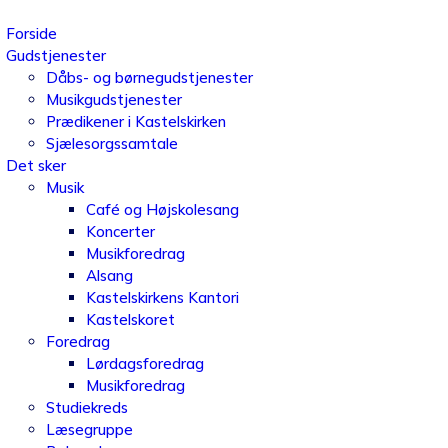
Forside
Gudstjenester
Dåbs- og børnegudstjenester
Musikgudstjenester
Prædikener i Kastelskirken
Sjælesorgssamtale
Det sker
Musik
Café og Højskolesang
Koncerter
Musikforedrag
Alsang
Kastelskirkens Kantori
Kastelskoret
Foredrag
Lørdagsforedrag
Musikforedrag
Studiekreds
Læsegruppe