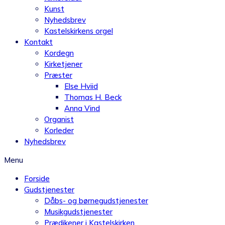
Kunst
Nyhedsbrev
Kastelskirkens orgel
Kontakt
Kordegn
Kirketjener
Præster
Else Hviid
Thomas H. Beck
Anna Vind
Organist
Korleder
Nyhedsbrev
Menu
Forside
Gudstjenester
Dåbs- og børnegudstjenester
Musikgudstjenester
Prædikener i Kastelskirken