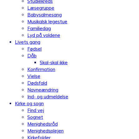
Studiekreds
Læsegruppe
Babysalmesang
Musikalsk legestue
Familiedag
Lyd på voldene
Livets gang
Fødsel
Dåb
Skal-skal ikke
Konfirmation
Vielse
Dødsfald
Navneændring
Ind- og udmeldelse
Kirke og sogn
Find vej
Sognet
Menighedsråd
Menighedsplejen
Kirkefolder