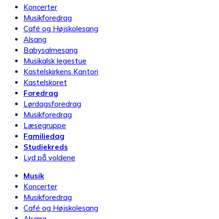
Koncerter
Musikforedrag
Café og Højskolesang
Alsang
Babysalmesang
Musikalsk legestue
Kastelskirkens Kantori
Kastelskoret
Foredrag
Lørdagsforedrag
Musikforedrag
Læsegruppe
Familiedag
Studiekreds
Lyd på voldene
Musik
Koncerter
Musikforedrag
Café og Højskolesang
Alsang