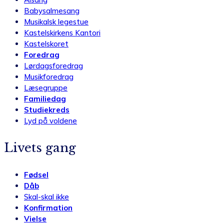
Babysalmesang
Musikalsk legestue
Kastelskirkens Kantori
Kastelskoret
Foredrag
Lørdagsforedrag
Musikforedrag
Læsegruppe
Familiedag
Studiekreds
Lyd på voldene
Livets gang
Fødsel
Dåb
Skal-skal ikke
Konfirmation
Vielse