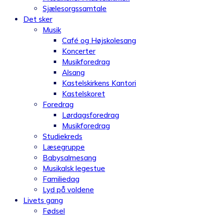
Sjælesorgssamtale
Det sker
Musik
Café og Højskolesang
Koncerter
Musikforedrag
Alsang
Kastelskirkens Kantori
Kastelskoret
Foredrag
Lørdagsforedrag
Musikforedrag
Studiekreds
Læsegruppe
Babysalmesang
Musikalsk legestue
Familiedag
Lyd på voldene
Livets gang
Fødsel