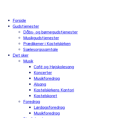
Videre
til
indhold
Forside
Gudstjenester
Dåbs- og børnegudstjenester
Musikgudstjenester
Prædikener i Kastelskirken
Sjælesorgssamtale
Det sker
Musik
Café og Højskolesang
Koncerter
Musikforedrag
Alsang
Kastelskirkens Kantori
Kastelskoret
Foredrag
Lørdagsforedrag
Musikforedrag