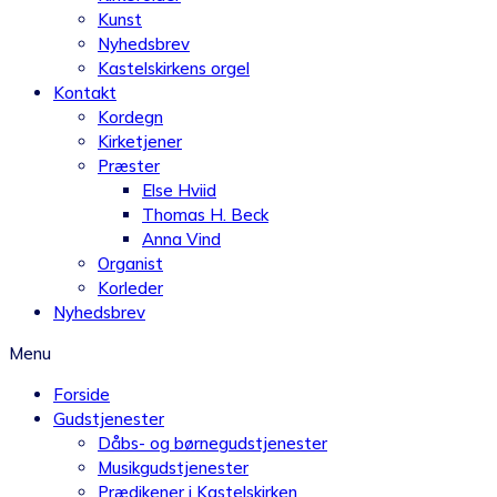
Kunst
Nyhedsbrev
Kastelskirkens orgel
Kontakt
Kordegn
Kirketjener
Præster
Else Hviid
Thomas H. Beck
Anna Vind
Organist
Korleder
Nyhedsbrev
Menu
Forside
Gudstjenester
Dåbs- og børnegudstjenester
Musikgudstjenester
Prædikener i Kastelskirken