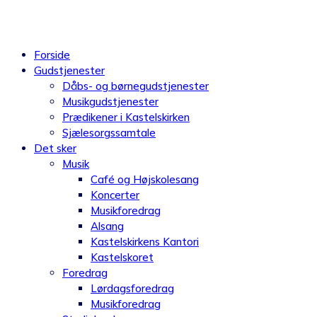
Videre
til
indhold
Forside
Gudstjenester
Dåbs- og børnegudstjenester
Musikgudstjenester
Prædikener i Kastelskirken
Sjælesorgssamtale
Det sker
Musik
Café og Højskolesang
Koncerter
Musikforedrag
Alsang
Kastelskirkens Kantori
Kastelskoret
Foredrag
Lørdagsforedrag
Musikforedrag