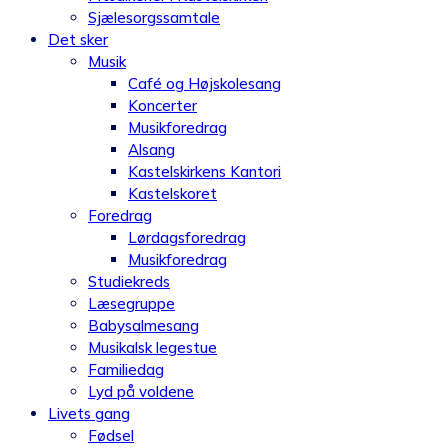
Sjælesorgssamtale
Det sker
Musik
Café og Højskolesang
Koncerter
Musikforedrag
Alsang
Kastelskirkens Kantori
Kastelskoret
Foredrag
Lørdagsforedrag
Musikforedrag
Studiekreds
Læsegruppe
Babysalmesang
Musikalsk legestue
Familiedag
Lyd på voldene
Livets gang
Fødsel