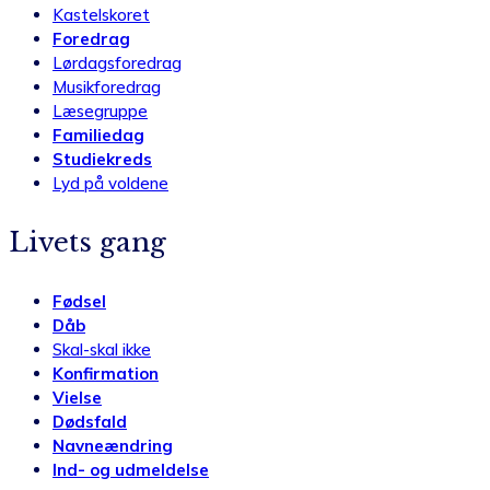
Kastelskoret
Foredrag
Lørdagsforedrag
Musikforedrag
Læsegruppe
Familiedag
Studiekreds
Lyd på voldene
Livets gang
Fødsel
Dåb
Skal-skal ikke
Konfirmation
Vielse
Dødsfald
Navneændring
Ind- og udmeldelse