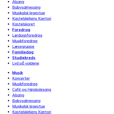
Alsang
Babysalmesang
Musikalsk legestue
Kastelskirkens Kantori
Kastelskoret
Foredrag
Lørdagsforedrag
Musikforedrag
Læsegruppe
Familiedag
Studiekreds
Lyd på voldene
Musik
Koncerter
Musikforedrag
Café og Højskolesang
Alsang
Babysalmesang
Musikalsk legestue
Kastelskirkens Kantori