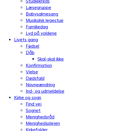
Studiekreds
Læsegruppe
Babysalmesang
Musikalsk legestue
Familiedag
Lyd på voldene
Livets gang
Fødsel
Dåb
Skal-skal ikke
Konfirmation
Vielse
Dødsfald
Navneændring
Ind- og udmeldelse
Kirke og sogn
Find vej
Sognet
Menighedsråd
Menighedsplejen
Kirkefolder