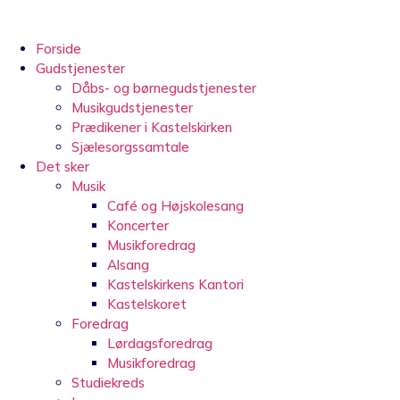
Videre
til
indhold
Forside
Gudstjenester
Dåbs- og børnegudstjenester
Musikgudstjenester
Prædikener i Kastelskirken
Sjælesorgssamtale
Det sker
Musik
Café og Højskolesang
Koncerter
Musikforedrag
Alsang
Kastelskirkens Kantori
Kastelskoret
Foredrag
Lørdagsforedrag
Musikforedrag
Studiekreds