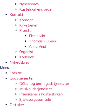
Nyhedsbrev
Kastelskirkens orgel
Kontakt
Kordegn
Kirketjener
Præster
Else Hviid
Thomas H. Beck
Anna Vind
Organist
Korleder
Nyhedsbrev
Menu
Forside
Gudstjenester
Dåbs- og børnegudstjenester
Musikgudstjenester
Prædikener i Kastelskirken
Sjælesorgssamtale
Det sker