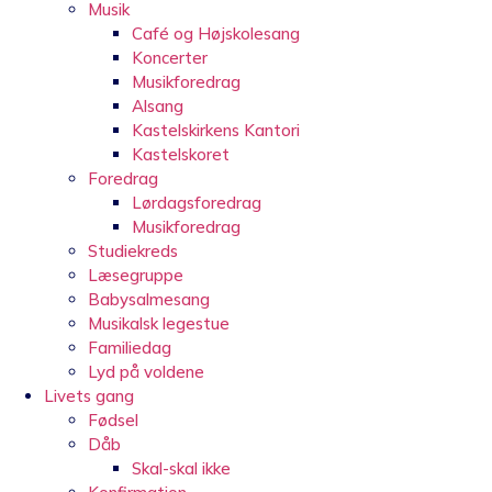
Musik
Café og Højskolesang
Koncerter
Musikforedrag
Alsang
Kastelskirkens Kantori
Kastelskoret
Foredrag
Lørdagsforedrag
Musikforedrag
Studiekreds
Læsegruppe
Babysalmesang
Musikalsk legestue
Familiedag
Lyd på voldene
Livets gang
Fødsel
Dåb
Skal-skal ikke