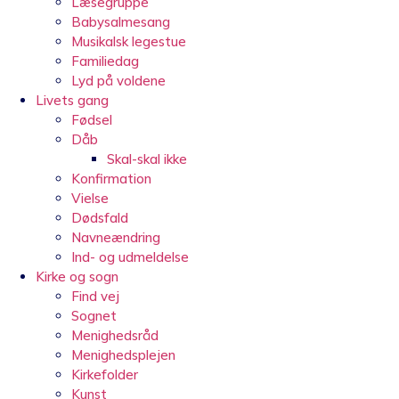
Læsegruppe
Babysalmesang
Musikalsk legestue
Familiedag
Lyd på voldene
Livets gang
Fødsel
Dåb
Skal-skal ikke
Konfirmation
Vielse
Dødsfald
Navneændring
Ind- og udmeldelse
Kirke og sogn
Find vej
Sognet
Menighedsråd
Menighedsplejen
Kirkefolder
Kunst