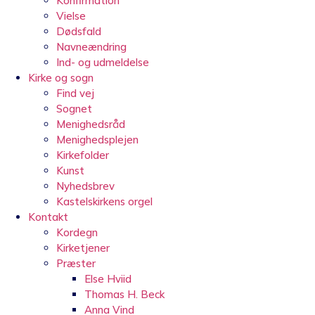
Konfirmation
Vielse
Dødsfald
Navneændring
Ind- og udmeldelse
Kirke og sogn
Find vej
Sognet
Menighedsråd
Menighedsplejen
Kirkefolder
Kunst
Nyhedsbrev
Kastelskirkens orgel
Kontakt
Kordegn
Kirketjener
Præster
Else Hviid
Thomas H. Beck
Anna Vind