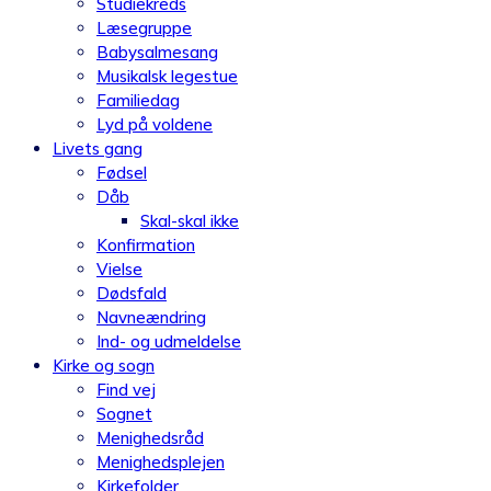
Studiekreds
Læsegruppe
Babysalmesang
Musikalsk legestue
Familiedag
Lyd på voldene
Livets gang
Fødsel
Dåb
Skal-skal ikke
Konfirmation
Vielse
Dødsfald
Navneændring
Ind- og udmeldelse
Kirke og sogn
Find vej
Sognet
Menighedsråd
Menighedsplejen
Kirkefolder