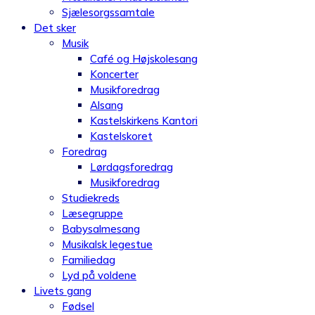
Sjælesorgssamtale
Det sker
Musik
Café og Højskolesang
Koncerter
Musikforedrag
Alsang
Kastelskirkens Kantori
Kastelskoret
Foredrag
Lørdagsforedrag
Musikforedrag
Studiekreds
Læsegruppe
Babysalmesang
Musikalsk legestue
Familiedag
Lyd på voldene
Livets gang
Fødsel