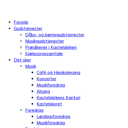
Videre
til
indhold
Forside
Gudstjenester
Dåbs- og børnegudstjenester
Musikgudstjenester
Prædikener i Kastelskirken
Sjælesorgssamtale
Det sker
Musik
Café og Højskolesang
Koncerter
Musikforedrag
Alsang
Kastelskirkens Kantori
Kastelskoret
Foredrag
Lørdagsforedrag
Musikforedrag