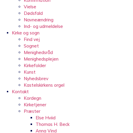
Konfirmation
Vielse
Dødsfald
Navneændring
Ind- og udmeldelse
Kirke og sogn
Find vej
Sognet
Menighedsråd
Menighedsplejen
Kirkefolder
Kunst
Nyhedsbrev
Kastelskirkens orgel
Kontakt
Kordegn
Kirketjener
Præster
Else Hviid
Thomas H. Beck
Anna Vind