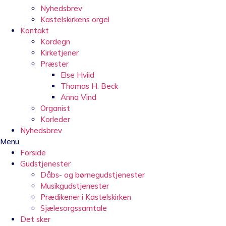
Nyhedsbrev
Kastelskirkens orgel
Kontakt
Kordegn
Kirketjener
Præster
Else Hviid
Thomas H. Beck
Anna Vind
Organist
Korleder
Nyhedsbrev
Menu
Forside
Gudstjenester
Dåbs- og børnegudstjenester
Musikgudstjenester
Prædikener i Kastelskirken
Sjælesorgssamtale
Det sker