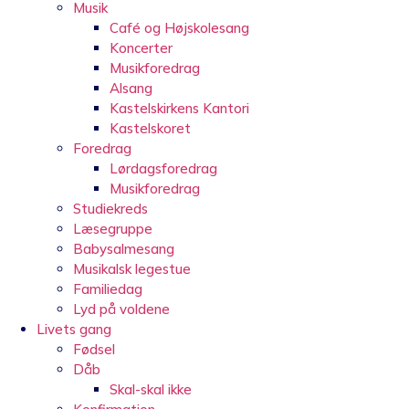
Musik
Café og Højskolesang
Koncerter
Musikforedrag
Alsang
Kastelskirkens Kantori
Kastelskoret
Foredrag
Lørdagsforedrag
Musikforedrag
Studiekreds
Læsegruppe
Babysalmesang
Musikalsk legestue
Familiedag
Lyd på voldene
Livets gang
Fødsel
Dåb
Skal-skal ikke