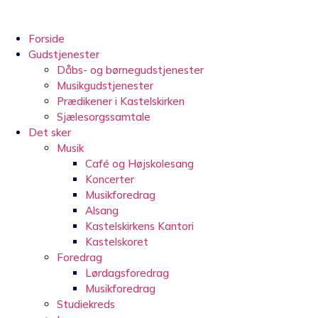
Videre
til
indhold
Forside
Gudstjenester
Dåbs- og børnegudstjenester
Musikgudstjenester
Prædikener i Kastelskirken
Sjælesorgssamtale
Det sker
Musik
Café og Højskolesang
Koncerter
Musikforedrag
Alsang
Kastelskirkens Kantori
Kastelskoret
Foredrag
Lørdagsforedrag
Musikforedrag
Studiekreds