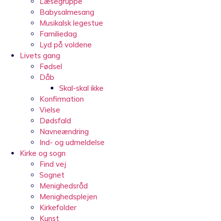
Læsegruppe
Babysalmesang
Musikalsk legestue
Familiedag
Lyd på voldene
Livets gang
Fødsel
Dåb
Skal-skal ikke
Konfirmation
Vielse
Dødsfald
Navneændring
Ind- og udmeldelse
Kirke og sogn
Find vej
Sognet
Menighedsråd
Menighedsplejen
Kirkefolder
Kunst