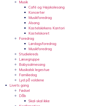
Musik
Café og Højskolesang
Koncerter
Musikforedrag
Alsang
Kastelskirkens Kantori
Kastelskoret
Foredrag
Lørdagsforedrag
Musikforedrag
Studiekreds
Læsegruppe
Babysalmesang
Musikalsk legestue
Familiedag
Lyd på voldene
Livets gang
Fødsel
Dåb
Skal-skal ikke