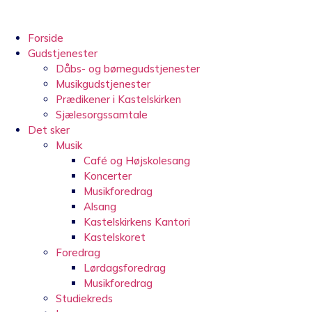
Videre
til
indhold
Forside
Gudstjenester
Dåbs- og børnegudstjenester
Musikgudstjenester
Prædikener i Kastelskirken
Sjælesorgssamtale
Det sker
Musik
Café og Højskolesang
Koncerter
Musikforedrag
Alsang
Kastelskirkens Kantori
Kastelskoret
Foredrag
Lørdagsforedrag
Musikforedrag
Studiekreds