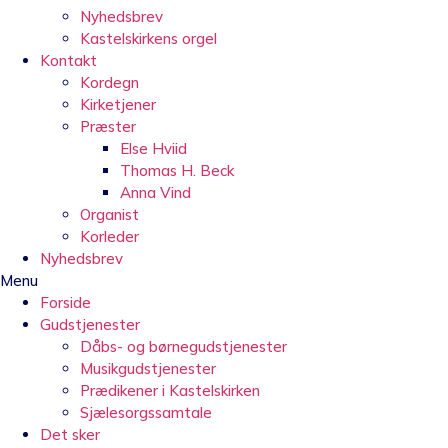
Nyhedsbrev
Kastelskirkens orgel
Kontakt
Kordegn
Kirketjener
Præster
Else Hviid
Thomas H. Beck
Anna Vind
Organist
Korleder
Nyhedsbrev
Menu
Forside
Gudstjenester
Dåbs- og børnegudstjenester
Musikgudstjenester
Prædikener i Kastelskirken
Sjælesorgssamtale
Det sker