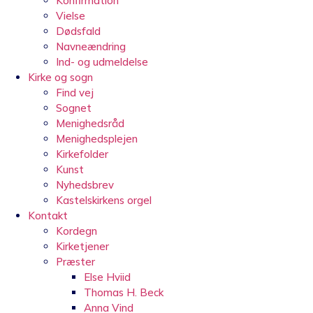
Konfirmation
Vielse
Dødsfald
Navneændring
Ind- og udmeldelse
Kirke og sogn
Find vej
Sognet
Menighedsråd
Menighedsplejen
Kirkefolder
Kunst
Nyhedsbrev
Kastelskirkens orgel
Kontakt
Kordegn
Kirketjener
Præster
Else Hviid
Thomas H. Beck
Anna Vind