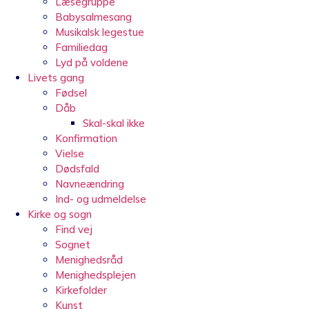
Læsegruppe
Babysalmesang
Musikalsk legestue
Familiedag
Lyd på voldene
Livets gang
Fødsel
Dåb
Skal-skal ikke
Konfirmation
Vielse
Dødsfald
Navneændring
Ind- og udmeldelse
Kirke og sogn
Find vej
Sognet
Menighedsråd
Menighedsplejen
Kirkefolder
Kunst