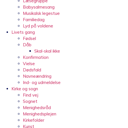
Læsegruppe
Babysalmesang
Musikalsk legestue
Familiedag
Lyd på voldene
Livets gang
Fødsel
Dåb
Skal-skal ikke
Konfirmation
Vielse
Dødsfald
Navneændring
Ind- og udmeldelse
Kirke og sogn
Find vej
Sognet
Menighedsråd
Menighedsplejen
Kirkefolder
Kunst