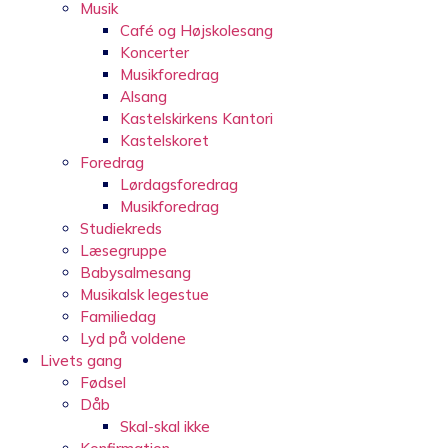
Musik
Café og Højskolesang
Koncerter
Musikforedrag
Alsang
Kastelskirkens Kantori
Kastelskoret
Foredrag
Lørdagsforedrag
Musikforedrag
Studiekreds
Læsegruppe
Babysalmesang
Musikalsk legestue
Familiedag
Lyd på voldene
Livets gang
Fødsel
Dåb
Skal-skal ikke