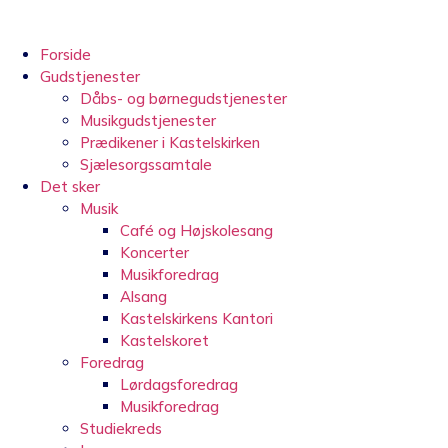
Videre
til
indhold
Forside
Gudstjenester
Dåbs- og børnegudstjenester
Musikgudstjenester
Prædikener i Kastelskirken
Sjælesorgssamtale
Det sker
Musik
Café og Højskolesang
Koncerter
Musikforedrag
Alsang
Kastelskirkens Kantori
Kastelskoret
Foredrag
Lørdagsforedrag
Musikforedrag
Studiekreds