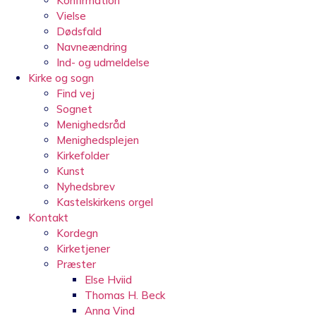
Konfirmation
Vielse
Dødsfald
Navneændring
Ind- og udmeldelse
Kirke og sogn
Find vej
Sognet
Menighedsråd
Menighedsplejen
Kirkefolder
Kunst
Nyhedsbrev
Kastelskirkens orgel
Kontakt
Kordegn
Kirketjener
Præster
Else Hviid
Thomas H. Beck
Anna Vind