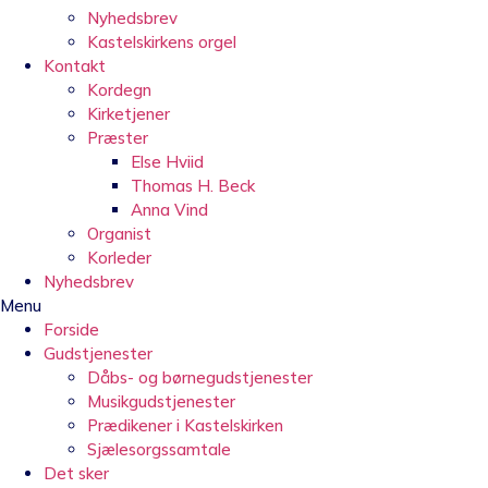
Nyhedsbrev
Kastelskirkens orgel
Kontakt
Kordegn
Kirketjener
Præster
Else Hviid
Thomas H. Beck
Anna Vind
Organist
Korleder
Nyhedsbrev
Menu
Forside
Gudstjenester
Dåbs- og børnegudstjenester
Musikgudstjenester
Prædikener i Kastelskirken
Sjælesorgssamtale
Det sker