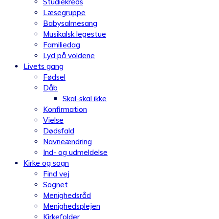
Studiekreds
Læsegruppe
Babysalmesang
Musikalsk legestue
Familiedag
Lyd på voldene
Livets gang
Fødsel
Dåb
Skal-skal ikke
Konfirmation
Vielse
Dødsfald
Navneændring
Ind- og udmeldelse
Kirke og sogn
Find vej
Sognet
Menighedsråd
Menighedsplejen
Kirkefolder