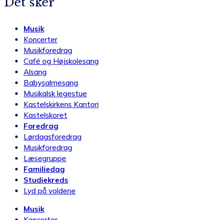
Det sker
Musik
Koncerter
Musikforedrag
Café og Højskolesang
Alsang
Babysalmesang
Musikalsk legestue
Kastelskirkens Kantori
Kastelskoret
Foredrag
Lørdagsforedrag
Musikforedrag
Læsegruppe
Familiedag
Studiekreds
Lyd på voldene
Musik
Koncerter