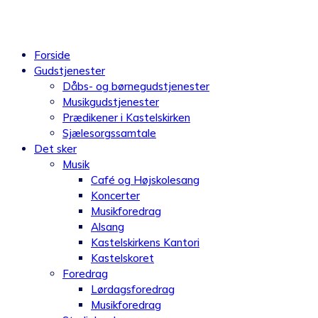
Videre
til
indhold
Forside
Gudstjenester
Dåbs- og børnegudstjenester
Musikgudstjenester
Prædikener i Kastelskirken
Sjælesorgssamtale
Det sker
Musik
Café og Højskolesang
Koncerter
Musikforedrag
Alsang
Kastelskirkens Kantori
Kastelskoret
Foredrag
Lørdagsforedrag
Musikforedrag