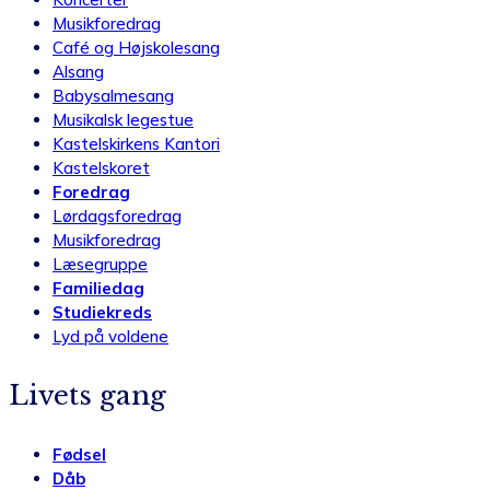
Musikforedrag
Café og Højskolesang
Alsang
Babysalmesang
Musikalsk legestue
Kastelskirkens Kantori
Kastelskoret
Foredrag
Lørdagsforedrag
Musikforedrag
Læsegruppe
Familiedag
Studiekreds
Lyd på voldene
Livets gang
Fødsel
Dåb