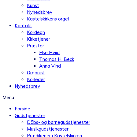
Kunst
Nyhedsbrev
Kastelskirkens orgel
Kontakt
Kordegn
Kirketjener
Præster
Else Hviid
Thomas H. Beck
Anna Vind
Organist
Korleder
Nyhedsbrev
Menu
Forside
Gudstjenester
Dåbs- og børnegudstjenester
Musikgudstjenester
Prædikener i Kastelskirken