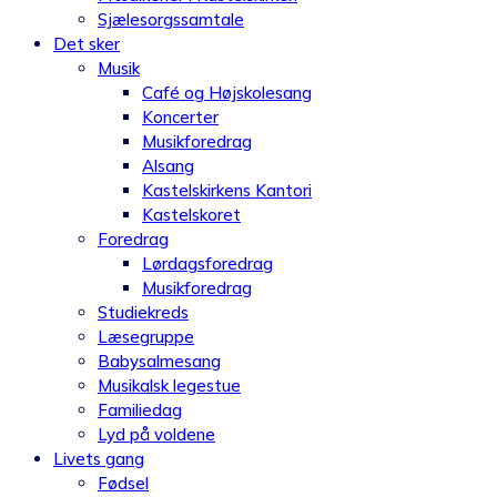
Sjælesorgssamtale
Det sker
Musik
Café og Højskolesang
Koncerter
Musikforedrag
Alsang
Kastelskirkens Kantori
Kastelskoret
Foredrag
Lørdagsforedrag
Musikforedrag
Studiekreds
Læsegruppe
Babysalmesang
Musikalsk legestue
Familiedag
Lyd på voldene
Livets gang
Fødsel