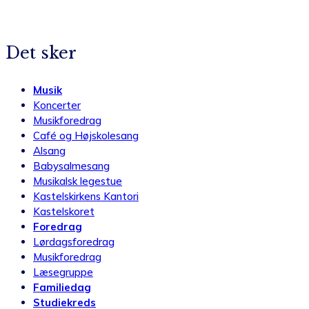
Det sker
Musik
Koncerter
Musikforedrag
Café og Højskolesang
Alsang
Babysalmesang
Musikalsk legestue
Kastelskirkens Kantori
Kastelskoret
Foredrag
Lørdagsforedrag
Musikforedrag
Læsegruppe
Familiedag
Studiekreds