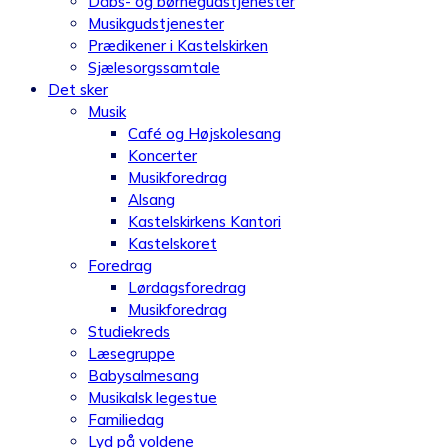
Dåbs- og børnegudstjenester
Musikgudstjenester
Prædikener i Kastelskirken
Sjælesorgssamtale
Det sker
Musik
Café og Højskolesang
Koncerter
Musikforedrag
Alsang
Kastelskirkens Kantori
Kastelskoret
Foredrag
Lørdagsforedrag
Musikforedrag
Studiekreds
Læsegruppe
Babysalmesang
Musikalsk legestue
Familiedag
Lyd på voldene