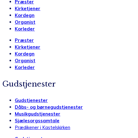
Præster
Kirketjener
Kordegn
Organist
Korleder
Præster
Kirketjener
Kordegn
Organist
Korleder
Gudstjenester
Gudstjenester
Dåbs- og børnegudstjenester
Musikgudstjenester
Sjælesorgssamtale
Prædikener i Kastelskirken