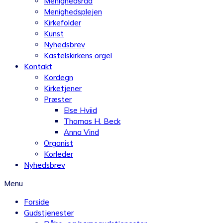
Menighedsråd
Menighedsplejen
Kirkefolder
Kunst
Nyhedsbrev
Kastelskirkens orgel
Kontakt
Kordegn
Kirketjener
Præster
Else Hviid
Thomas H. Beck
Anna Vind
Organist
Korleder
Nyhedsbrev
Menu
Forside
Gudstjenester