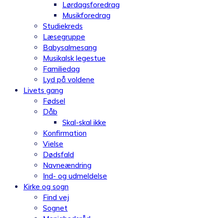
Lørdagsforedrag
Musikforedrag
Studiekreds
Læsegruppe
Babysalmesang
Musikalsk legestue
Familiedag
Lyd på voldene
Livets gang
Fødsel
Dåb
Skal-skal ikke
Konfirmation
Vielse
Dødsfald
Navneændring
Ind- og udmeldelse
Kirke og sogn
Find vej
Sognet