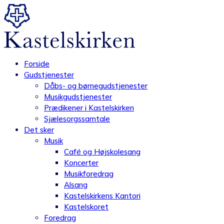
Videre
til
indhold
Forside
Gudstjenester
Dåbs- og børnegudstjenester
Musikgudstjenester
Prædikener i Kastelskirken
Sjælesorgssamtale
Det sker
Musik
Café og Højskolesang
Koncerter
Musikforedrag
Alsang
Kastelskirkens Kantori
Kastelskoret
Foredrag