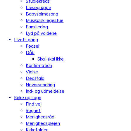
Studiekreds
Læsegruppe
Babysalmesang
Musikalsk legestue
Familiedag
Lyd på voldene
Livets gang
Fødsel
Dåb
Skal-skal ikke
Konfirmation
Vielse
Dødsfald
Navneændring
Ind- og udmeldelse
Kirke og sogn
Find vej
Sognet
Menighedsråd
Menighedsplejen
Kirkefolder