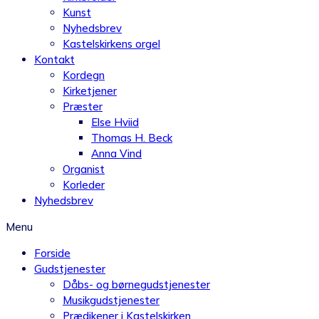
Kunst
Nyhedsbrev
Kastelskirkens orgel
Kontakt
Kordegn
Kirketjener
Præster
Else Hviid
Thomas H. Beck
Anna Vind
Organist
Korleder
Nyhedsbrev
Menu
Forside
Gudstjenester
Dåbs- og børnegudstjenester
Musikgudstjenester
Prædikener i Kastelskirken