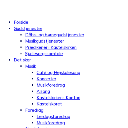
Videre
til
indhold
Forside
Gudstjenester
Dåbs- og børnegudstjenester
Musikgudstjenester
Prædikener i Kastelskirken
Sjælesorgssamtale
Det sker
Musik
Café og Højskolesang
Koncerter
Musikforedrag
Alsang
Kastelskirkens Kantori
Kastelskoret
Foredrag
Lørdagsforedrag
Musikforedrag