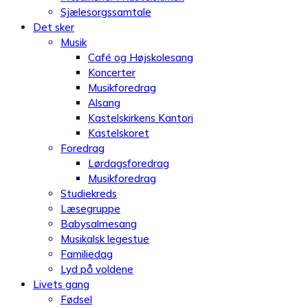
Sjælesorgssamtale
Det sker
Musik
Café og Højskolesang
Koncerter
Musikforedrag
Alsang
Kastelskirkens Kantori
Kastelskoret
Foredrag
Lørdagsforedrag
Musikforedrag
Studiekreds
Læsegruppe
Babysalmesang
Musikalsk legestue
Familiedag
Lyd på voldene
Livets gang
Fødsel