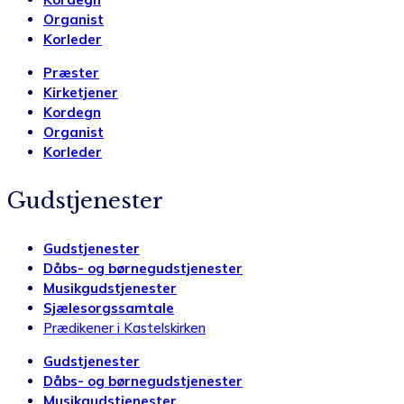
Organist
Korleder
Præster
Kirketjener
Kordegn
Organist
Korleder
Gudstjenester
Gudstjenester
Dåbs- og børnegudstjenester
Musikgudstjenester
Sjælesorgssamtale
Prædikener i Kastelskirken
Gudstjenester
Dåbs- og børnegudstjenester
Musikgudstjenester