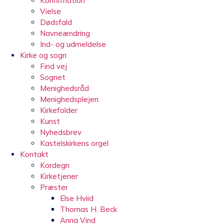
Konfirmation
Vielse
Dødsfald
Navneændring
Ind- og udmeldelse
Kirke og sogn
Find vej
Sognet
Menighedsråd
Menighedsplejen
Kirkefolder
Kunst
Nyhedsbrev
Kastelskirkens orgel
Kontakt
Kordegn
Kirketjener
Præster
Else Hviid
Thomas H. Beck
Anna Vind