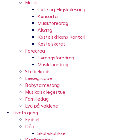
Musik
Café og Højskolesang
Koncerter
Musikforedrag
Alsang
Kastelskirkens Kantori
Kastelskoret
Foredrag
Lørdagsforedrag
Musikforedrag
Studiekreds
Læsegruppe
Babysalmesang
Musikalsk legestue
Familiedag
Lyd på voldene
Livets gang
Fødsel
Dåb
Skal-skal ikke