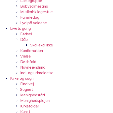
Læsegruppe
Babysalmesang
Musikalsk legestue
Familiedag
Lyd på voldene
Livets gang
Fødsel
Dåb
Skal-skal ikke
Konfirmation
Vielse
Dødsfald
Navneændring
Ind- og udmeldelse
Kirke og sogn
Find vej
Sognet
Menighedsråd
Menighedsplejen
Kirkefolder
Kunst