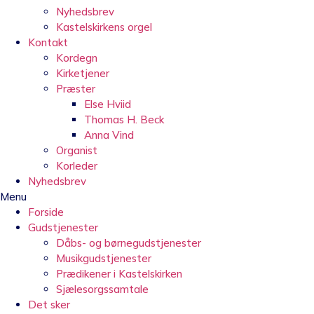
Nyhedsbrev
Kastelskirkens orgel
Kontakt
Kordegn
Kirketjener
Præster
Else Hviid
Thomas H. Beck
Anna Vind
Organist
Korleder
Nyhedsbrev
Menu
Forside
Gudstjenester
Dåbs- og børnegudstjenester
Musikgudstjenester
Prædikener i Kastelskirken
Sjælesorgssamtale
Det sker