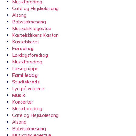
Musikforedrag
Café og Højskolesang
Alsang
Babysalmesang
Musikalsk legestue
Kastelskirkens Kantori
Kastelskoret
Foredrag
Lørdagsforedrag
Musikforedrag
Læsegruppe
Familiedag
Studiekreds
Lyd på voldene
Musik
Koncerter
Musikforedrag
Café og Højskolesang
Alsang
Babysalmesang
Musikalsk legestue