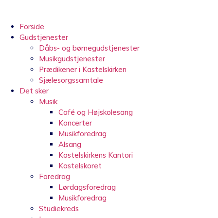
Videre
til
indhold
Forside
Gudstjenester
Dåbs- og børnegudstjenester
Musikgudstjenester
Prædikener i Kastelskirken
Sjælesorgssamtale
Det sker
Musik
Café og Højskolesang
Koncerter
Musikforedrag
Alsang
Kastelskirkens Kantori
Kastelskoret
Foredrag
Lørdagsforedrag
Musikforedrag
Studiekreds