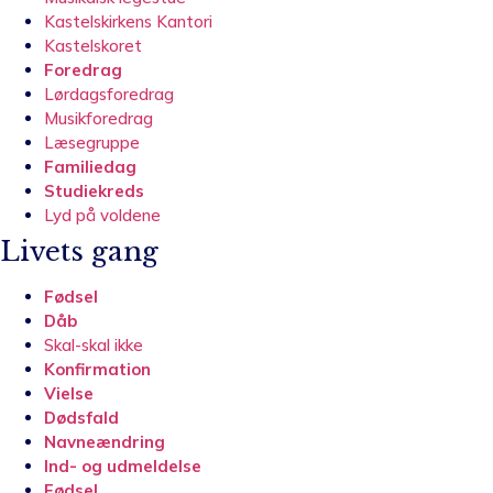
Kastelskirkens Kantori
Kastelskoret
Foredrag
Lørdagsforedrag
Musikforedrag
Læsegruppe
Familiedag
Studiekreds
Lyd på voldene
Livets gang
Fødsel
Dåb
Skal-skal ikke
Konfirmation
Vielse
Dødsfald
Navneændring
Ind- og udmeldelse
Fødsel