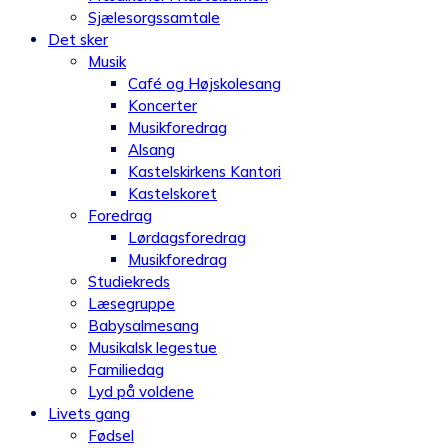
Sjælesorgssamtale
Det sker
Musik
Café og Højskolesang
Koncerter
Musikforedrag
Alsang
Kastelskirkens Kantori
Kastelskoret
Foredrag
Lørdagsforedrag
Musikforedrag
Studiekreds
Læsegruppe
Babysalmesang
Musikalsk legestue
Familiedag
Lyd på voldene
Livets gang
Fødsel