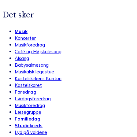
Det sker
Musik
Koncerter
Musikforedrag
Café og Højskolesang
Alsang
Babysalmesang
Musikalsk legestue
Kastelskirkens Kantori
Kastelskoret
Foredrag
Lørdagsforedrag
Musikforedrag
Læsegruppe
Familiedag
Studiekreds
Lyd på voldene