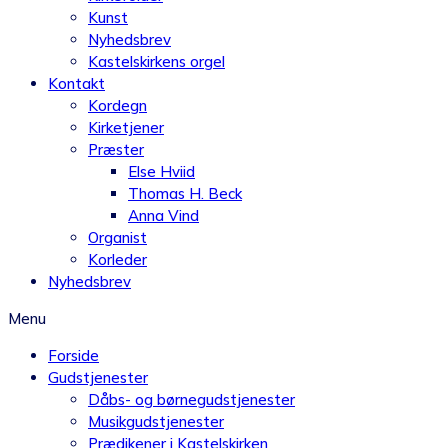
Kunst
Nyhedsbrev
Kastelskirkens orgel
Kontakt
Kordegn
Kirketjener
Præster
Else Hviid
Thomas H. Beck
Anna Vind
Organist
Korleder
Nyhedsbrev
Menu
Forside
Gudstjenester
Dåbs- og børnegudstjenester
Musikgudstjenester
Prædikener i Kastelskirken