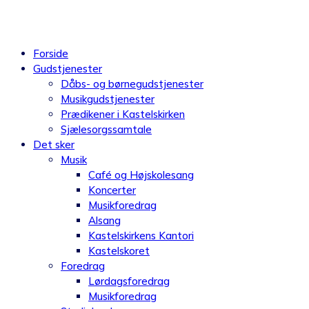
Videre
til
indhold
Forside
Gudstjenester
Dåbs- og børnegudstjenester
Musikgudstjenester
Prædikener i Kastelskirken
Sjælesorgssamtale
Det sker
Musik
Café og Højskolesang
Koncerter
Musikforedrag
Alsang
Kastelskirkens Kantori
Kastelskoret
Foredrag
Lørdagsforedrag
Musikforedrag