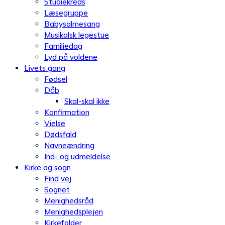
Studiekreds
Læsegruppe
Babysalmesang
Musikalsk legestue
Familiedag
Lyd på voldene
Livets gang
Fødsel
Dåb
Skal-skal ikke
Konfirmation
Vielse
Dødsfald
Navneændring
Ind- og udmeldelse
Kirke og sogn
Find vej
Sognet
Menighedsråd
Menighedsplejen
Kirkefolder