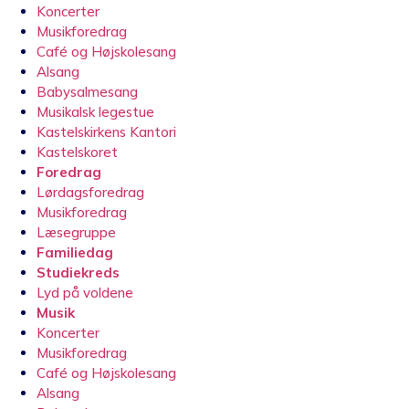
Koncerter
Musikforedrag
Café og Højskolesang
Alsang
Babysalmesang
Musikalsk legestue
Kastelskirkens Kantori
Kastelskoret
Foredrag
Lørdagsforedrag
Musikforedrag
Læsegruppe
Familiedag
Studiekreds
Lyd på voldene
Musik
Koncerter
Musikforedrag
Café og Højskolesang
Alsang