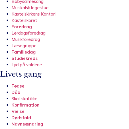
Babysalmesang
Musikalsk legestue
Kastelskirkens Kantori
Kastelskoret
Foredrag
Lørdagsforedrag
Musikforedrag
Læsegruppe
Familiedag
Studiekreds
Lyd på voldene
Livets gang
Fødsel
Dåb
Skal-skal ikke
Konfirmation
Vielse
Dødsfald
Navneændring