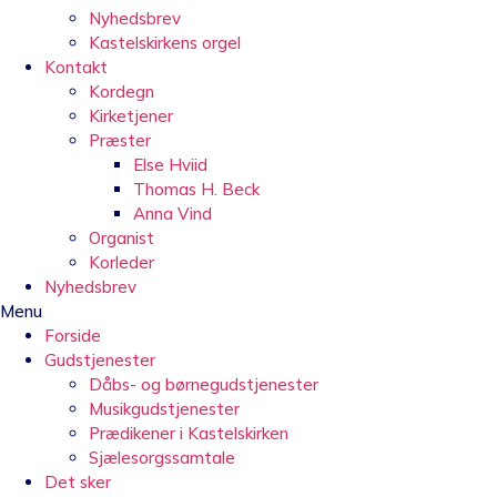
Nyhedsbrev
Kastelskirkens orgel
Kontakt
Kordegn
Kirketjener
Præster
Else Hviid
Thomas H. Beck
Anna Vind
Organist
Korleder
Nyhedsbrev
Menu
Forside
Gudstjenester
Dåbs- og børnegudstjenester
Musikgudstjenester
Prædikener i Kastelskirken
Sjælesorgssamtale
Det sker