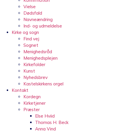
Konfirmation
Vielse
Dødsfald
Navneændring
Ind- og udmeldelse
Kirke og sogn
Find vej
Sognet
Menighedsråd
Menighedsplejen
Kirkefolder
Kunst
Nyhedsbrev
Kastelskirkens orgel
Kontakt
Kordegn
Kirketjener
Præster
Else Hviid
Thomas H. Beck
Anna Vind