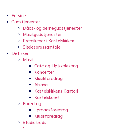
Videre
til
indhold
Forside
Gudstjenester
Dåbs- og børnegudstjenester
Musikgudstjenester
Prædikener i Kastelskirken
Sjælesorgssamtale
Det sker
Musik
Café og Højskolesang
Koncerter
Musikforedrag
Alsang
Kastelskirkens Kantori
Kastelskoret
Foredrag
Lørdagsforedrag
Musikforedrag
Studiekreds