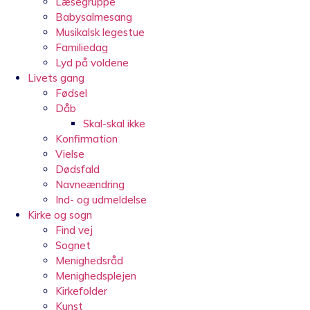
Læsegruppe
Babysalmesang
Musikalsk legestue
Familiedag
Lyd på voldene
Livets gang
Fødsel
Dåb
Skal-skal ikke
Konfirmation
Vielse
Dødsfald
Navneændring
Ind- og udmeldelse
Kirke og sogn
Find vej
Sognet
Menighedsråd
Menighedsplejen
Kirkefolder
Kunst