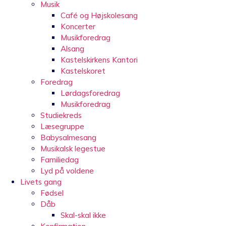
Musik
Café og Højskolesang
Koncerter
Musikforedrag
Alsang
Kastelskirkens Kantori
Kastelskoret
Foredrag
Lørdagsforedrag
Musikforedrag
Studiekreds
Læsegruppe
Babysalmesang
Musikalsk legestue
Familiedag
Lyd på voldene
Livets gang
Fødsel
Dåb
Skal-skal ikke