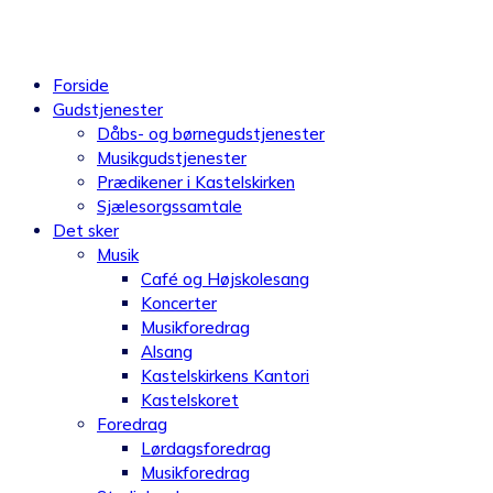
Videre
til
indhold
Forside
Gudstjenester
Dåbs- og børnegudstjenester
Musikgudstjenester
Prædikener i Kastelskirken
Sjælesorgssamtale
Det sker
Musik
Café og Højskolesang
Koncerter
Musikforedrag
Alsang
Kastelskirkens Kantori
Kastelskoret
Foredrag
Lørdagsforedrag
Musikforedrag