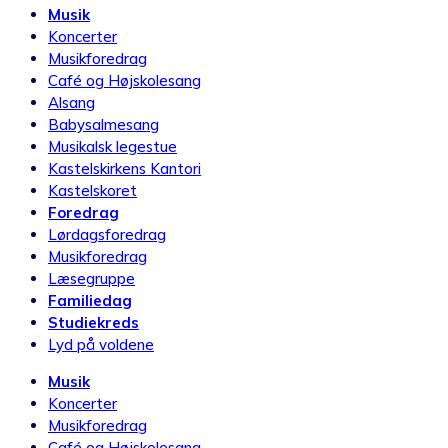
Musik
Koncerter
Musikforedrag
Café og Højskolesang
Alsang
Babysalmesang
Musikalsk legestue
Kastelskirkens Kantori
Kastelskoret
Foredrag
Lørdagsforedrag
Musikforedrag
Læsegruppe
Familiedag
Studiekreds
Lyd på voldene
Musik
Koncerter
Musikforedrag
Café og Højskolesang