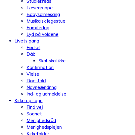
Studiekreds
Læsegruppe
Babysalmesang
Musikalsk legestue
Familiedag
Lyd på voldene
Livets gang
Fødsel
Dåb
Skal-skal ikke
Konfirmation
Vielse
Dødsfald
Navneændring
Ind- og udmeldelse
Kirke og sogn
Find vej
Sognet
Menighedsråd
Menighedsplejen
Kirkefolder