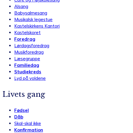
Alsang
Babysalmesang
Musikalsk legestue
Kastelskirkens Kantori
Kastelskoret
Foredrag
Lørdagsforedrag
Musikforedrag
Læsegruppe
Familiedag
Studiekreds
Lyd på voldene
Livets gang
Fødsel
Dåb
Skal-skal ikke
Konfirmation