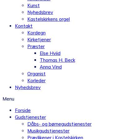
Kunst
Nyhedsbrev
Kastelskirkens orgel
Kontakt
Kordegn
Kirketjener
Præster
Else Hviid
Thomas H. Beck
Anna Vind
Organist
Korleder
Nyhedsbrev
Menu
Forside
Gudstjenester
Dåbs- og børnegudstjenester
Musikgudstjenester
Prædikener i Kastelskirken