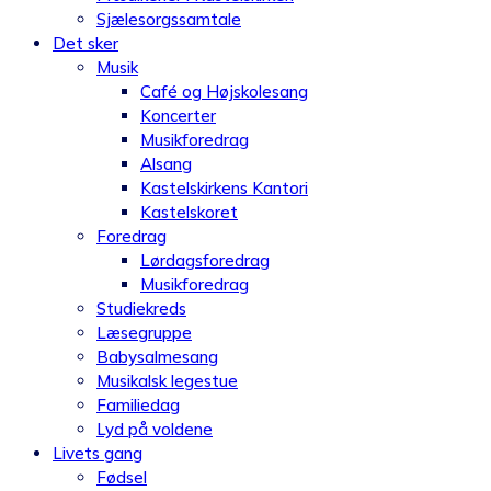
Sjælesorgssamtale
Det sker
Musik
Café og Højskolesang
Koncerter
Musikforedrag
Alsang
Kastelskirkens Kantori
Kastelskoret
Foredrag
Lørdagsforedrag
Musikforedrag
Studiekreds
Læsegruppe
Babysalmesang
Musikalsk legestue
Familiedag
Lyd på voldene
Livets gang
Fødsel