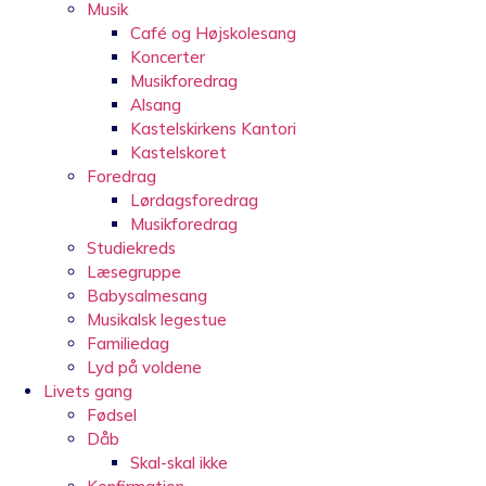
Musik
Café og Højskolesang
Koncerter
Musikforedrag
Alsang
Kastelskirkens Kantori
Kastelskoret
Foredrag
Lørdagsforedrag
Musikforedrag
Studiekreds
Læsegruppe
Babysalmesang
Musikalsk legestue
Familiedag
Lyd på voldene
Livets gang
Fødsel
Dåb
Skal-skal ikke