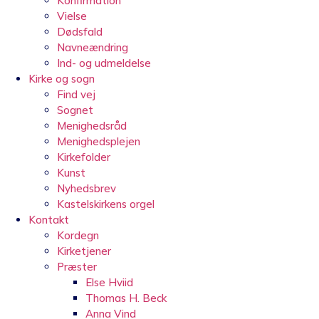
Konfirmation
Vielse
Dødsfald
Navneændring
Ind- og udmeldelse
Kirke og sogn
Find vej
Sognet
Menighedsråd
Menighedsplejen
Kirkefolder
Kunst
Nyhedsbrev
Kastelskirkens orgel
Kontakt
Kordegn
Kirketjener
Præster
Else Hviid
Thomas H. Beck
Anna Vind