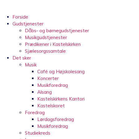
Videre
til
indhold
Forside
Gudstjenester
Dåbs- og børnegudstjenester
Musikgudstjenester
Prædikener i Kastelskirken
Sjælesorgssamtale
Det sker
Musik
Café og Højskolesang
Koncerter
Musikforedrag
Alsang
Kastelskirkens Kantori
Kastelskoret
Foredrag
Lørdagsforedrag
Musikforedrag
Studiekreds