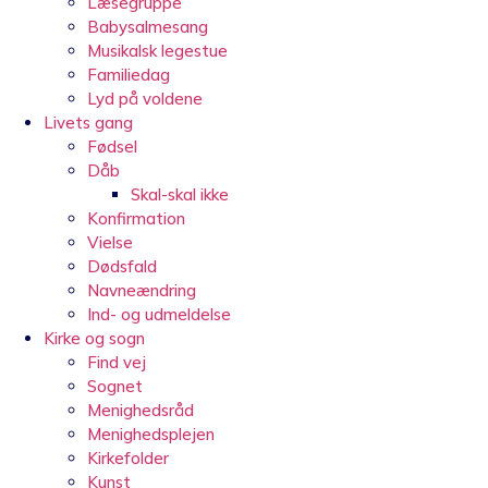
Læsegruppe
Babysalmesang
Musikalsk legestue
Familiedag
Lyd på voldene
Livets gang
Fødsel
Dåb
Skal-skal ikke
Konfirmation
Vielse
Dødsfald
Navneændring
Ind- og udmeldelse
Kirke og sogn
Find vej
Sognet
Menighedsråd
Menighedsplejen
Kirkefolder
Kunst