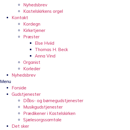
Nyhedsbrev
Kastelskirkens orgel
Kontakt
Kordegn
Kirketjener
Præster
Else Hviid
Thomas H. Beck
Anna Vind
Organist
Korleder
Nyhedsbrev
Menu
Forside
Gudstjenester
Dåbs- og børnegudstjenester
Musikgudstjenester
Prædikener i Kastelskirken
Sjælesorgssamtale
Det sker