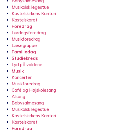
Babysalmesang
Musikalsk legestue
Kastelskirkens Kantori
Kastelskoret
Foredrag
Lørdagsforedrag
Musikforedrag
Læsegruppe
Familiedag
Studiekreds
Lyd på voldene
Musik
Koncerter
Musikforedrag
Café og Højskolesang
Alsang
Babysalmesang
Musikalsk legestue
Kastelskirkens Kantori
Kastelskoret
Foredrag