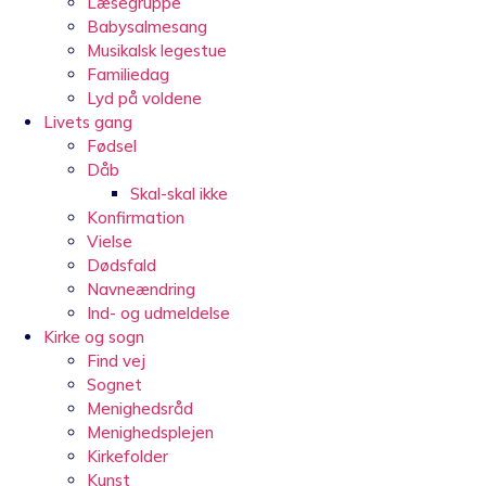
Læsegruppe
Babysalmesang
Musikalsk legestue
Familiedag
Lyd på voldene
Livets gang
Fødsel
Dåb
Skal-skal ikke
Konfirmation
Vielse
Dødsfald
Navneændring
Ind- og udmeldelse
Kirke og sogn
Find vej
Sognet
Menighedsråd
Menighedsplejen
Kirkefolder
Kunst