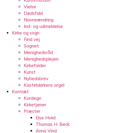
Konfirmation
Vielse
Dødsfald
Navneændring
Ind- og udmeldelse
Kirke og sogn
Find vej
Sognet
Menighedsråd
Menighedsplejen
Kirkefolder
Kunst
Nyhedsbrev
Kastelskirkens orgel
Kontakt
Kordegn
Kirketjener
Præster
Else Hviid
Thomas H. Beck
Anna Vind