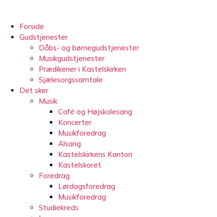
Videre
til
indhold
Forside
Gudstjenester
Dåbs- og børnegudstjenester
Musikgudstjenester
Prædikener i Kastelskirken
Sjælesorgssamtale
Det sker
Musik
Café og Højskolesang
Koncerter
Musikforedrag
Alsang
Kastelskirkens Kantori
Kastelskoret
Foredrag
Lørdagsforedrag
Musikforedrag
Studiekreds