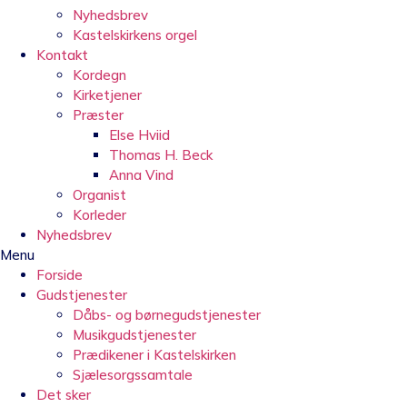
Nyhedsbrev
Kastelskirkens orgel
Kontakt
Kordegn
Kirketjener
Præster
Else Hviid
Thomas H. Beck
Anna Vind
Organist
Korleder
Nyhedsbrev
Menu
Forside
Gudstjenester
Dåbs- og børnegudstjenester
Musikgudstjenester
Prædikener i Kastelskirken
Sjælesorgssamtale
Det sker