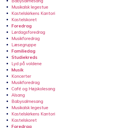
Babysalmesang
Musikalsk legestue
Kastelskirkens Kantori
Kastelskoret
Foredrag
Lørdagsforedrag
Musikforedrag
Læsegruppe
Familiedag
Studiekreds
Lyd på voldene
Musik
Koncerter
Musikforedrag
Café og Højskolesang
Alsang
Babysalmesang
Musikalsk legestue
Kastelskirkens Kantori
Kastelskoret
Foredrag