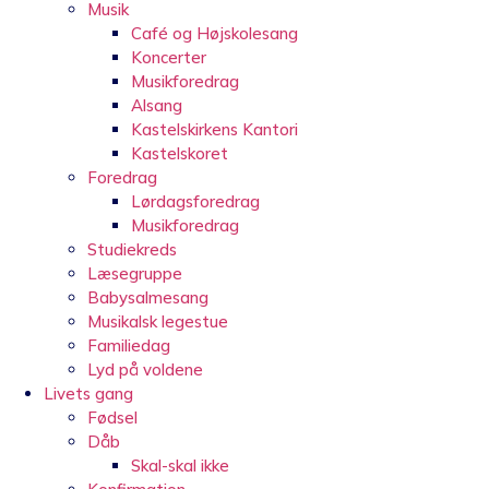
Musik
Café og Højskolesang
Koncerter
Musikforedrag
Alsang
Kastelskirkens Kantori
Kastelskoret
Foredrag
Lørdagsforedrag
Musikforedrag
Studiekreds
Læsegruppe
Babysalmesang
Musikalsk legestue
Familiedag
Lyd på voldene
Livets gang
Fødsel
Dåb
Skal-skal ikke