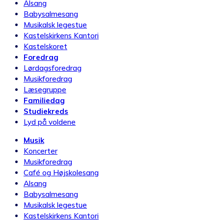
Alsang
Babysalmesang
Musikalsk legestue
Kastelskirkens Kantori
Kastelskoret
Foredrag
Lørdagsforedrag
Musikforedrag
Læsegruppe
Familiedag
Studiekreds
Lyd på voldene
Musik
Koncerter
Musikforedrag
Café og Højskolesang
Alsang
Babysalmesang
Musikalsk legestue
Kastelskirkens Kantori