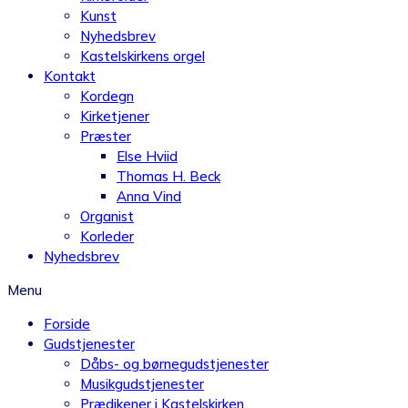
Kunst
Nyhedsbrev
Kastelskirkens orgel
Kontakt
Kordegn
Kirketjener
Præster
Else Hviid
Thomas H. Beck
Anna Vind
Organist
Korleder
Nyhedsbrev
Menu
Forside
Gudstjenester
Dåbs- og børnegudstjenester
Musikgudstjenester
Prædikener i Kastelskirken