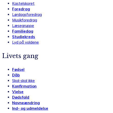
Kastelskoret
Foredrag
Lørdagsforedrag
Musikforedrag
Læsegruppe
Familiedag
Studiekreds
Lyd på voldene
Livets gang
Fødsel
Dåb
Skal-skal ikke
Konfirmation
Vielse
Dødsfald
Navneændring
Ind- og udmeldelse