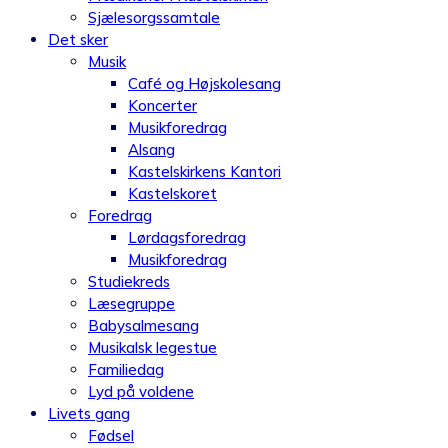
Sjælesorgssamtale
Det sker
Musik
Café og Højskolesang
Koncerter
Musikforedrag
Alsang
Kastelskirkens Kantori
Kastelskoret
Foredrag
Lørdagsforedrag
Musikforedrag
Studiekreds
Læsegruppe
Babysalmesang
Musikalsk legestue
Familiedag
Lyd på voldene
Livets gang
Fødsel