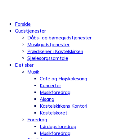
Videre
til
indhold
Forside
Gudstjenester
Dåbs- og børnegudstjenester
Musikgudstjenester
Prædikener i Kastelskirken
Sjælesorgssamtale
Det sker
Musik
Café og Højskolesang
Koncerter
Musikforedrag
Alsang
Kastelskirkens Kantori
Kastelskoret
Foredrag
Lørdagsforedrag
Musikforedrag