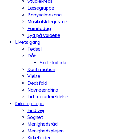
Studiekreds
Læsegruppe
Babysalmesang
Musikalsk legestue
Familiedag
Lyd på voldene
Livets gang
Fødsel
Dåb
Skal-skal ikke
Konfirmation
Vielse
Dødsfald
Navneændring
Ind- og udmeldelse
Kirke og sogn
Find vej
Sognet
Menighedsråd
Menighedsplejen
Kirkefolder