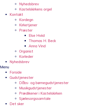
Nyhedsbrev
Kastelskirkens orgel
Kontakt
Kordegn
Kirketjener
Præster
Else Hviid
Thomas H. Beck
Anna Vind
Organist
Korleder
Nyhedsbrev
Menu
Forside
Gudstjenester
Dåbs- og børnegudstjenester
Musikgudstjenester
Prædikener i Kastelskirken
Sjælesorgssamtale
Det sker