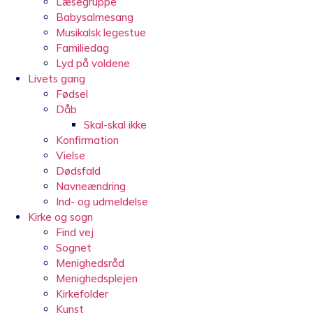
Læsegruppe
Babysalmesang
Musikalsk legestue
Familiedag
Lyd på voldene
Livets gang
Fødsel
Dåb
Skal-skal ikke
Konfirmation
Vielse
Dødsfald
Navneændring
Ind- og udmeldelse
Kirke og sogn
Find vej
Sognet
Menighedsråd
Menighedsplejen
Kirkefolder
Kunst