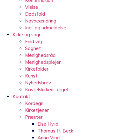
Konfirmation
Vielse
Dødsfald
Navneændring
Ind- og udmeldelse
Kirke og sogn
Find vej
Sognet
Menighedsråd
Menighedsplejen
Kirkefolder
Kunst
Nyhedsbrev
Kastelskirkens orgel
Kontakt
Kordegn
Kirketjener
Præster
Else Hviid
Thomas H. Beck
Anna Vind