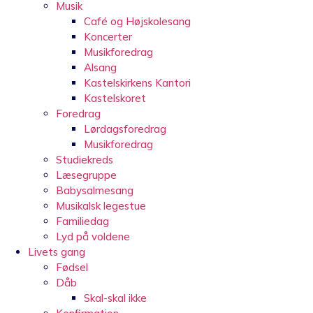
Musik
Café og Højskolesang
Koncerter
Musikforedrag
Alsang
Kastelskirkens Kantori
Kastelskoret
Foredrag
Lørdagsforedrag
Musikforedrag
Studiekreds
Læsegruppe
Babysalmesang
Musikalsk legestue
Familiedag
Lyd på voldene
Livets gang
Fødsel
Dåb
Skal-skal ikke