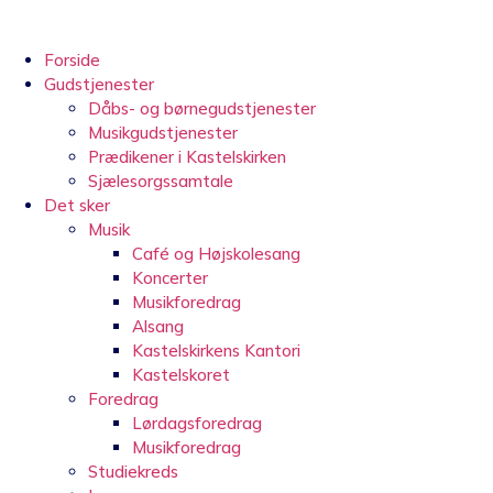
Videre
til
indhold
Forside
Gudstjenester
Dåbs- og børnegudstjenester
Musikgudstjenester
Prædikener i Kastelskirken
Sjælesorgssamtale
Det sker
Musik
Café og Højskolesang
Koncerter
Musikforedrag
Alsang
Kastelskirkens Kantori
Kastelskoret
Foredrag
Lørdagsforedrag
Musikforedrag
Studiekreds