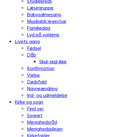
Studiekreds
Læsegruppe
Babysalmesang
Musikalsk legestue
Familiedag
Lyd på voldene
Livets gang
Fødsel
Dåb
Skal-skal ikke
Konfirmation
Vielse
Dødsfald
Navneændring
Ind- og udmeldelse
Kirke og sogn
Find vej
Sognet
Menighedsråd
Menighedsplejen
Kirkefolder