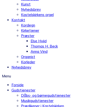
Kunst
Nyhedsbrev
Kastelskirkens orgel
Kontakt
Kordegn
Kirketjener
Præster
Else Hviid
Thomas H. Beck
Anna Vind
Organist
Korleder
Nyhedsbrev
Menu
Forside
Gudstjenester
Dåbs- og børnegudstjenester
Musikgudstjenester
Prædikener i Kastelskirken