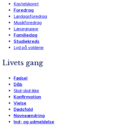
Kastelskoret
Foredrag
Lørdagsforedrag
Musikforedrag
Læsegruppe
Familiedag
Studiekreds
Lyd på voldene
Livets gang
Fødsel
Dåb
Skal-skal ikke
Konfirmation
Vielse
Dødsfald
Navneændring
Ind- og udmeldelse