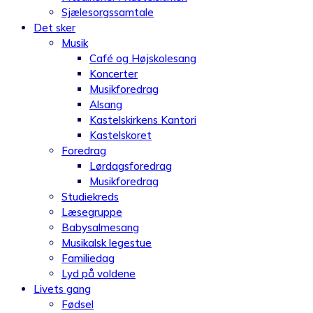
Sjælesorgssamtale
Det sker
Musik
Café og Højskolesang
Koncerter
Musikforedrag
Alsang
Kastelskirkens Kantori
Kastelskoret
Foredrag
Lørdagsforedrag
Musikforedrag
Studiekreds
Læsegruppe
Babysalmesang
Musikalsk legestue
Familiedag
Lyd på voldene
Livets gang
Fødsel