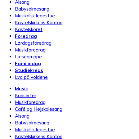
Alsang
Babysalmesang
Musikalsk legestue
Kastelskirkens Kantori
Kastelskoret
Foredrag
Lørdagsforedrag
Musikforedrag
Læsegruppe
Familiedag
Studiekreds
Lyd på voldene
Musik
Koncerter
Musikforedrag
Café og Højskolesang
Alsang
Babysalmesang
Musikalsk legestue
Kastelskirkens Kantori