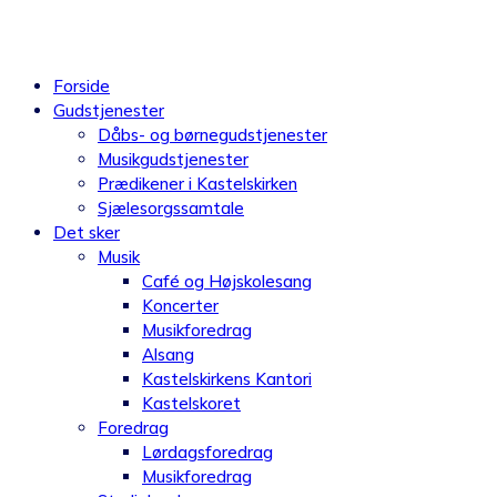
Videre
til
indhold
Forside
Gudstjenester
Dåbs- og børnegudstjenester
Musikgudstjenester
Prædikener i Kastelskirken
Sjælesorgssamtale
Det sker
Musik
Café og Højskolesang
Koncerter
Musikforedrag
Alsang
Kastelskirkens Kantori
Kastelskoret
Foredrag
Lørdagsforedrag
Musikforedrag