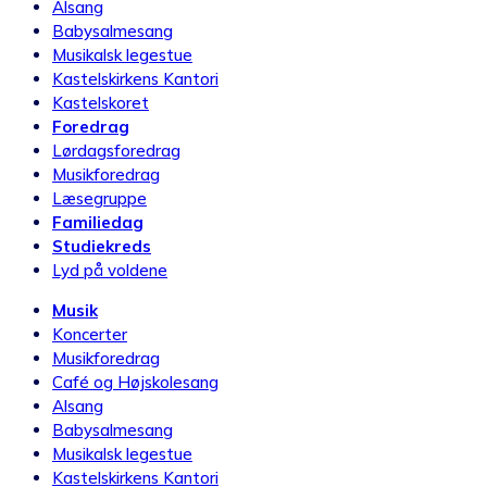
Alsang
Babysalmesang
Musikalsk legestue
Kastelskirkens Kantori
Kastelskoret
Foredrag
Lørdagsforedrag
Musikforedrag
Læsegruppe
Familiedag
Studiekreds
Lyd på voldene
Musik
Koncerter
Musikforedrag
Café og Højskolesang
Alsang
Babysalmesang
Musikalsk legestue
Kastelskirkens Kantori