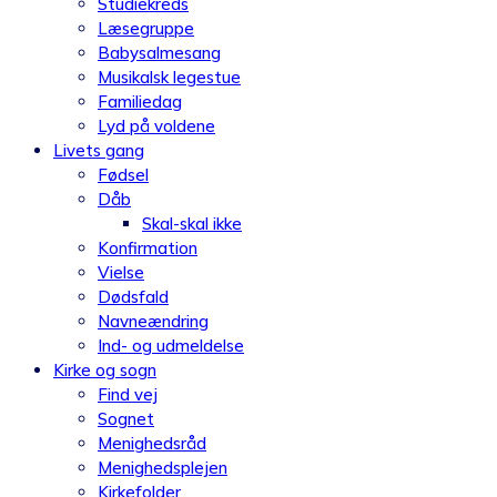
Studiekreds
Læsegruppe
Babysalmesang
Musikalsk legestue
Familiedag
Lyd på voldene
Livets gang
Fødsel
Dåb
Skal-skal ikke
Konfirmation
Vielse
Dødsfald
Navneændring
Ind- og udmeldelse
Kirke og sogn
Find vej
Sognet
Menighedsråd
Menighedsplejen
Kirkefolder