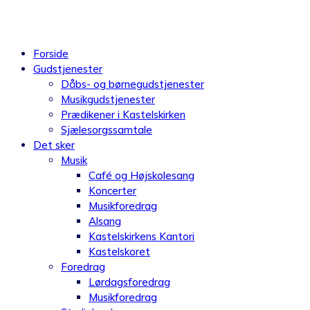
Videre
til
indhold
Forside
Gudstjenester
Dåbs- og børnegudstjenester
Musikgudstjenester
Prædikener i Kastelskirken
Sjælesorgssamtale
Det sker
Musik
Café og Højskolesang
Koncerter
Musikforedrag
Alsang
Kastelskirkens Kantori
Kastelskoret
Foredrag
Lørdagsforedrag
Musikforedrag