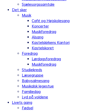
Sjælesorgssamtale
Det sker
Musik
Café og Højskolesang
Koncerter
Musikforedrag
Alsang
Kastelskirkens Kantori
Kastelskoret
Foredrag
Lørdagsforedrag
Musikforedrag
Studiekreds
Læsegruppe
Babysalmesang
Musikalsk legestue
Familiedag
Lyd på voldene
Livets gang
Fødsel