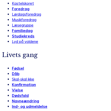
Kastelskoret
Foredrag
Lørdagsforedrag
Musikforedrag
Læsegruppe
Familiedag
Studiekreds
Lyd på voldene
Livets gang
Fødsel
Dåb
Skal-skal ikke
Konfirmation
Vielse
Dødsfald
Navneændring
Ind- og udmeldelse