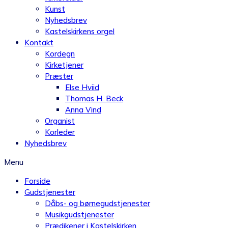
Kunst
Nyhedsbrev
Kastelskirkens orgel
Kontakt
Kordegn
Kirketjener
Præster
Else Hviid
Thomas H. Beck
Anna Vind
Organist
Korleder
Nyhedsbrev
Menu
Forside
Gudstjenester
Dåbs- og børnegudstjenester
Musikgudstjenester
Prædikener i Kastelskirken