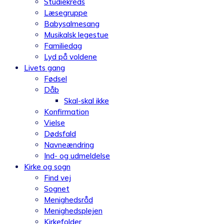
Studiekreds
Læsegruppe
Babysalmesang
Musikalsk legestue
Familiedag
Lyd på voldene
Livets gang
Fødsel
Dåb
Skal-skal ikke
Konfirmation
Vielse
Dødsfald
Navneændring
Ind- og udmeldelse
Kirke og sogn
Find vej
Sognet
Menighedsråd
Menighedsplejen
Kirkefolder