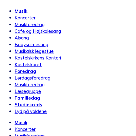
Musik
Koncerter
Musikforedrag
Café og Højskolesang
Alsang
Babysalmesang
Musikalsk legestue
Kastelskirkens Kantori
Kastelskoret
Foredrag
Lørdagsforedrag
Musikforedrag
Læsegruppe
Familiedag
Studiekreds
Lyd på voldene
Musik
Koncerter
Musikforedrag