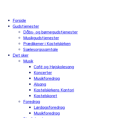
Videre
til
indhold
Forside
Gudstjenester
Dåbs- og børnegudstjenester
Musikgudstjenester
Prædikener i Kastelskirken
Sjælesorgssamtale
Det sker
Musik
Café og Højskolesang
Koncerter
Musikforedrag
Alsang
Kastelskirkens Kantori
Kastelskoret
Foredrag
Lørdagsforedrag
Musikforedrag