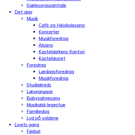
Sjælesorgssamtale
Det sker
Musik
Café og Højskolesang
Koncerter
Musikforedrag
Alsang
Kastelskirkens Kantori
Kastelskoret
Foredrag
Lørdagsforedrag
Musikforedrag
Studiekreds
Læsegruppe
Babysalmesang
Musikalsk legestue
Familiedag
Lyd på voldene
Livets gang
Fødsel