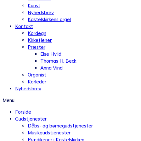
Kunst
Nyhedsbrev
Kastelskirkens orgel
Kontakt
Kordegn
Kirketjener
Præster
Else Hviid
Thomas H. Beck
Anna Vind
Organist
Korleder
Nyhedsbrev
Menu
Forside
Gudstjenester
Dåbs- og børnegudstjenester
Musikgudstjenester
Prædikener i Kastelskirken