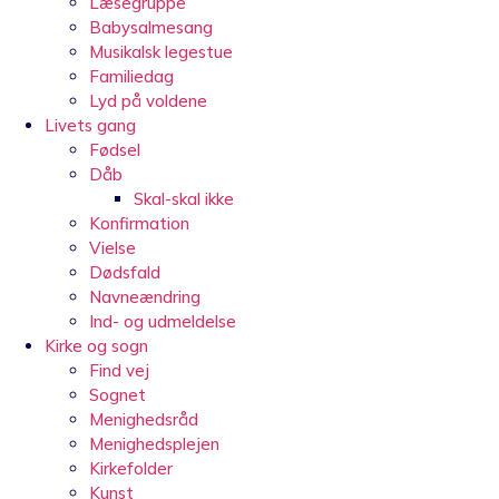
Læsegruppe
Babysalmesang
Musikalsk legestue
Familiedag
Lyd på voldene
Livets gang
Fødsel
Dåb
Skal-skal ikke
Konfirmation
Vielse
Dødsfald
Navneændring
Ind- og udmeldelse
Kirke og sogn
Find vej
Sognet
Menighedsråd
Menighedsplejen
Kirkefolder
Kunst