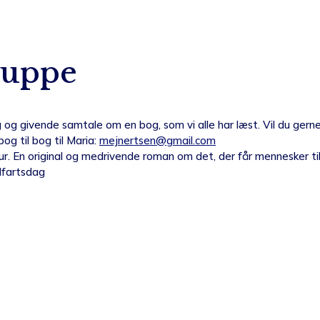
ruppe
 og givende samtale om en bog, som vi alle har læst. Vil du gern
og til bog til Maria:
mejnertsen@gmail.com
ur. En original og medrivende roman om det, der får mennesker til a
elfartsdag