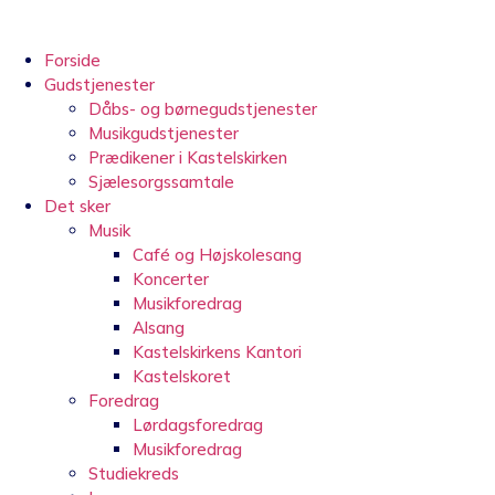
Videre
til
indhold
Forside
Gudstjenester
Dåbs- og børnegudstjenester
Musikgudstjenester
Prædikener i Kastelskirken
Sjælesorgssamtale
Det sker
Musik
Café og Højskolesang
Koncerter
Musikforedrag
Alsang
Kastelskirkens Kantori
Kastelskoret
Foredrag
Lørdagsforedrag
Musikforedrag
Studiekreds