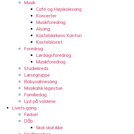
Musik
Café og Højskolesang
Koncerter
Musikforedrag
Alsang
Kastelskirkens Kantori
Kastelskoret
Foredrag
Lørdagsforedrag
Musikforedrag
Studiekreds
Læsegruppe
Babysalmesang
Musikalsk legestue
Familiedag
Lyd på voldene
Livets gang
Fødsel
Dåb
Skal-skal ikke