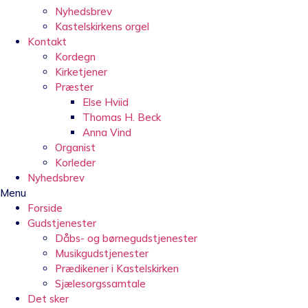
Nyhedsbrev
Kastelskirkens orgel
Kontakt
Kordegn
Kirketjener
Præster
Else Hviid
Thomas H. Beck
Anna Vind
Organist
Korleder
Nyhedsbrev
Menu
Forside
Gudstjenester
Dåbs- og børnegudstjenester
Musikgudstjenester
Prædikener i Kastelskirken
Sjælesorgssamtale
Det sker