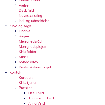
Konfirmation
Vielse
Dødsfald
Navneændring
Ind- og udmeldelse
Kirke og sogn
Find vej
Sognet
Menighedsråd
Menighedsplejen
Kirkefolder
Kunst
Nyhedsbrev
Kastelskirkens orgel
Kontakt
Kordegn
Kirketjener
Præster
Else Hviid
Thomas H. Beck
Anna Vind