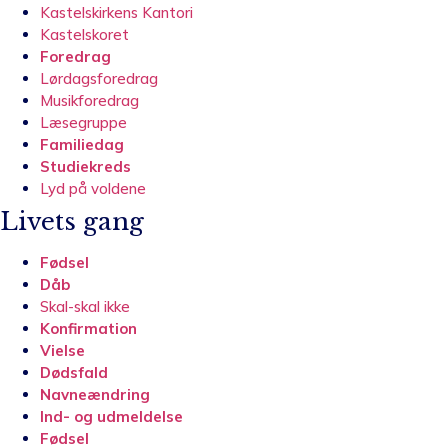
Kastelskirkens Kantori
Kastelskoret
Foredrag
Lørdagsforedrag
Musikforedrag
Læsegruppe
Familiedag
Studiekreds
Lyd på voldene
Livets gang
Fødsel
Dåb
Skal-skal ikke
Konfirmation
Vielse
Dødsfald
Navneændring
Ind- og udmeldelse
Fødsel