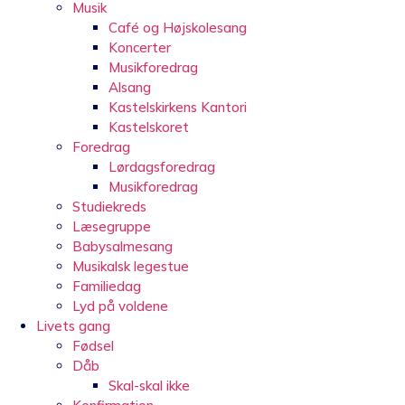
Musik
Café og Højskolesang
Koncerter
Musikforedrag
Alsang
Kastelskirkens Kantori
Kastelskoret
Foredrag
Lørdagsforedrag
Musikforedrag
Studiekreds
Læsegruppe
Babysalmesang
Musikalsk legestue
Familiedag
Lyd på voldene
Livets gang
Fødsel
Dåb
Skal-skal ikke