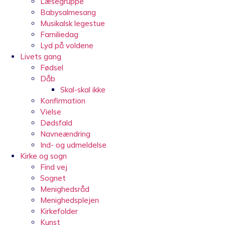
Læsegruppe
Babysalmesang
Musikalsk legestue
Familiedag
Lyd på voldene
Livets gang
Fødsel
Dåb
Skal-skal ikke
Konfirmation
Vielse
Dødsfald
Navneændring
Ind- og udmeldelse
Kirke og sogn
Find vej
Sognet
Menighedsråd
Menighedsplejen
Kirkefolder
Kunst