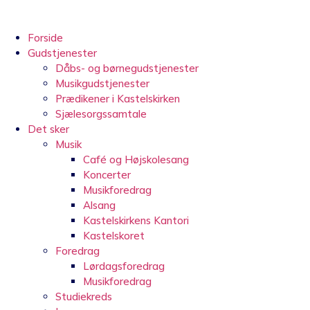
Videre
til
indhold
Forside
Gudstjenester
Dåbs- og børnegudstjenester
Musikgudstjenester
Prædikener i Kastelskirken
Sjælesorgssamtale
Det sker
Musik
Café og Højskolesang
Koncerter
Musikforedrag
Alsang
Kastelskirkens Kantori
Kastelskoret
Foredrag
Lørdagsforedrag
Musikforedrag
Studiekreds