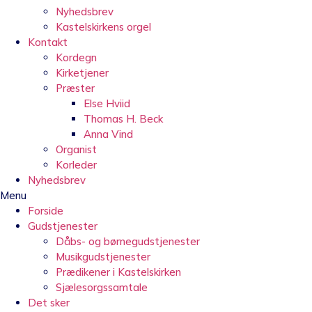
Nyhedsbrev
Kastelskirkens orgel
Kontakt
Kordegn
Kirketjener
Præster
Else Hviid
Thomas H. Beck
Anna Vind
Organist
Korleder
Nyhedsbrev
Menu
Forside
Gudstjenester
Dåbs- og børnegudstjenester
Musikgudstjenester
Prædikener i Kastelskirken
Sjælesorgssamtale
Det sker