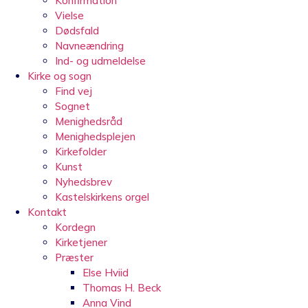
Konfirmation
Vielse
Dødsfald
Navneændring
Ind- og udmeldelse
Kirke og sogn
Find vej
Sognet
Menighedsråd
Menighedsplejen
Kirkefolder
Kunst
Nyhedsbrev
Kastelskirkens orgel
Kontakt
Kordegn
Kirketjener
Præster
Else Hviid
Thomas H. Beck
Anna Vind