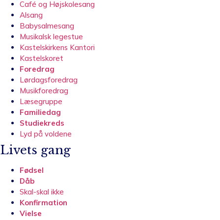
Café og Højskolesang
Alsang
Babysalmesang
Musikalsk legestue
Kastelskirkens Kantori
Kastelskoret
Foredrag
Lørdagsforedrag
Musikforedrag
Læsegruppe
Familiedag
Studiekreds
Lyd på voldene
Livets gang
Fødsel
Dåb
Skal-skal ikke
Konfirmation
Vielse