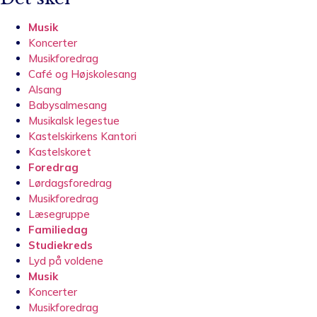
Musik
Koncerter
Musikforedrag
Café og Højskolesang
Alsang
Babysalmesang
Musikalsk legestue
Kastelskirkens Kantori
Kastelskoret
Foredrag
Lørdagsforedrag
Musikforedrag
Læsegruppe
Familiedag
Studiekreds
Lyd på voldene
Musik
Koncerter
Musikforedrag