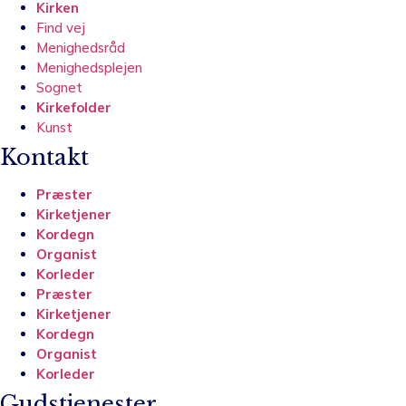
Kirken
Find vej
Menighedsråd
Menighedsplejen
Sognet
Kirkefolder
Kunst
Kontakt
Præster
Kirketjener
Kordegn
Organist
Korleder
Præster
Kirketjener
Kordegn
Organist
Korleder
Gudstjenester