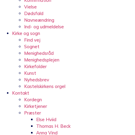
Konfirmation
Vielse
Dødsfald
Navneændring
Ind- og udmeldelse
Kirke og sogn
Find vej
Sognet
Menighedsråd
Menighedsplejen
Kirkefolder
Kunst
Nyhedsbrev
Kastelskirkens orgel
Kontakt
Kordegn
Kirketjener
Præster
Else Hviid
Thomas H. Beck
Anna Vind