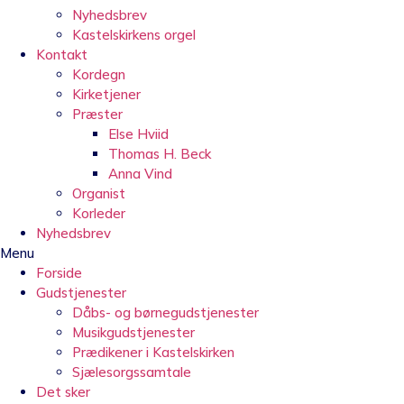
Nyhedsbrev
Kastelskirkens orgel
Kontakt
Kordegn
Kirketjener
Præster
Else Hviid
Thomas H. Beck
Anna Vind
Organist
Korleder
Nyhedsbrev
Menu
Forside
Gudstjenester
Dåbs- og børnegudstjenester
Musikgudstjenester
Prædikener i Kastelskirken
Sjælesorgssamtale
Det sker