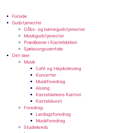
Videre
til
indhold
Forside
Gudstjenester
Dåbs- og børnegudstjenester
Musikgudstjenester
Prædikener i Kastelskirken
Sjælesorgssamtale
Det sker
Musik
Café og Højskolesang
Koncerter
Musikforedrag
Alsang
Kastelskirkens Kantori
Kastelskoret
Foredrag
Lørdagsforedrag
Musikforedrag
Studiekreds