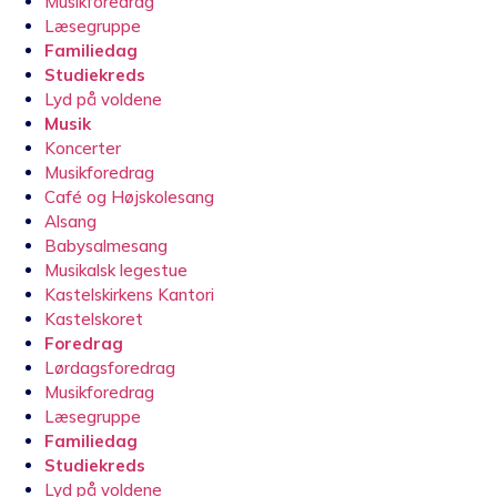
Musikforedrag
Læsegruppe
Familiedag
Studiekreds
Lyd på voldene
Musik
Koncerter
Musikforedrag
Café og Højskolesang
Alsang
Babysalmesang
Musikalsk legestue
Kastelskirkens Kantori
Kastelskoret
Foredrag
Lørdagsforedrag
Musikforedrag
Læsegruppe
Familiedag
Studiekreds
Lyd på voldene