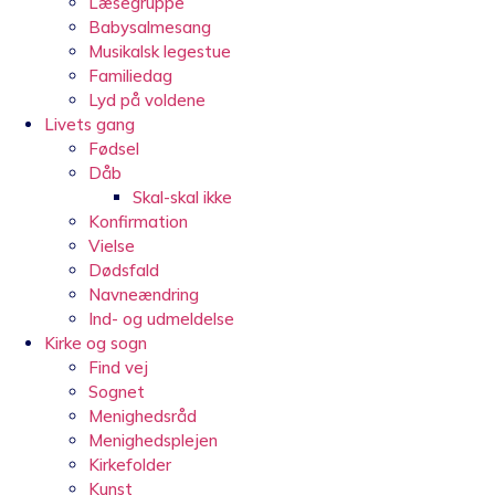
Læsegruppe
Babysalmesang
Musikalsk legestue
Familiedag
Lyd på voldene
Livets gang
Fødsel
Dåb
Skal-skal ikke
Konfirmation
Vielse
Dødsfald
Navneændring
Ind- og udmeldelse
Kirke og sogn
Find vej
Sognet
Menighedsråd
Menighedsplejen
Kirkefolder
Kunst