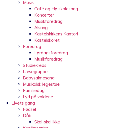
Musik
Café og Højskolesang
Koncerter
Musikforedrag
Alsang
Kastelskirkens Kantori
Kastelskoret
Foredrag
Lørdagsforedrag
Musikforedrag
Studiekreds
Læsegruppe
Babysalmesang
Musikalsk legestue
Familiedag
Lyd på voldene
Livets gang
Fødsel
Dåb
Skal-skal ikke