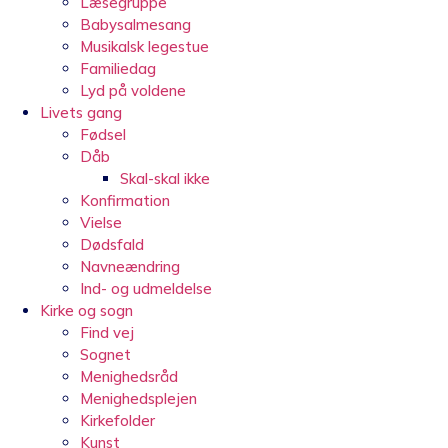
Læsegruppe
Babysalmesang
Musikalsk legestue
Familiedag
Lyd på voldene
Livets gang
Fødsel
Dåb
Skal-skal ikke
Konfirmation
Vielse
Dødsfald
Navneændring
Ind- og udmeldelse
Kirke og sogn
Find vej
Sognet
Menighedsråd
Menighedsplejen
Kirkefolder
Kunst