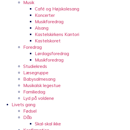
Musik
Café og Højskolesang
Koncerter
Musikforedrag
Alsang
Kastelskirkens Kantori
Kastelskoret
Foredrag
Lørdagsforedrag
Musikforedrag
Studiekreds
Læsegruppe
Babysalmesang
Musikalsk legestue
Familiedag
Lyd på voldene
Livets gang
Fødsel
Dåb
Skal-skal ikke