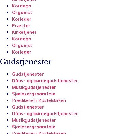
Kordegn
Organist
Korleder
Præster
Kirketjener
Kordegn
Organist
Korleder
Gudstjenester
Gudstjenester
Dåbs- og børnegudstjenester
Musikgudstjenester
Sjælesorgssamtale
Prædikener i Kastelskirken
Gudstjenester
Dåbs- og børnegudstjenester
Musikgudstjenester
Sjælesorgssamtale
Prædikener i Kastelskirken