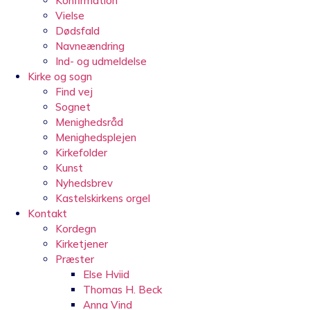
Konfirmation
Vielse
Dødsfald
Navneændring
Ind- og udmeldelse
Kirke og sogn
Find vej
Sognet
Menighedsråd
Menighedsplejen
Kirkefolder
Kunst
Nyhedsbrev
Kastelskirkens orgel
Kontakt
Kordegn
Kirketjener
Præster
Else Hviid
Thomas H. Beck
Anna Vind