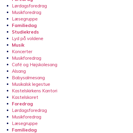
Lørdagsforedrag
Musikforedrag
Læsegruppe
Familiedag
Studiekreds
Lyd på voldene
Musik
Koncerter
Musikforedrag
Café og Højskolesang
Alsang
Babysalmesang
Musikalsk legestue
Kastelskirkens Kantori
Kastelskoret
Foredrag
Lørdagsforedrag
Musikforedrag
Læsegruppe
Familiedag