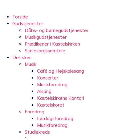
Videre
til
indhold
Forside
Gudstjenester
Dåbs- og børnegudstjenester
Musikgudstjenester
Prædikener i Kastelskirken
Sjælesorgssamtale
Det sker
Musik
Café og Højskolesang
Koncerter
Musikforedrag
Alsang
Kastelskirkens Kantori
Kastelskoret
Foredrag
Lørdagsforedrag
Musikforedrag
Studiekreds