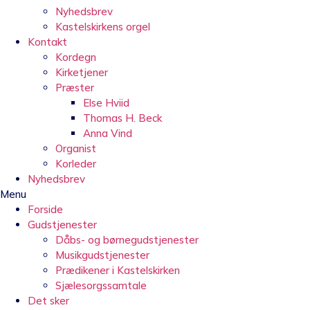
Nyhedsbrev
Kastelskirkens orgel
Kontakt
Kordegn
Kirketjener
Præster
Else Hviid
Thomas H. Beck
Anna Vind
Organist
Korleder
Nyhedsbrev
Menu
Forside
Gudstjenester
Dåbs- og børnegudstjenester
Musikgudstjenester
Prædikener i Kastelskirken
Sjælesorgssamtale
Det sker