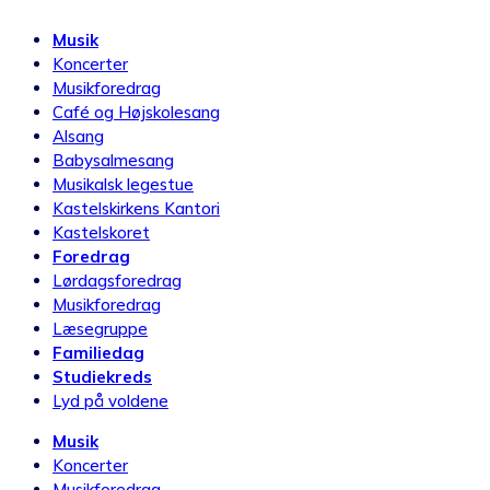
Musik
Koncerter
Musikforedrag
Café og Højskolesang
Alsang
Babysalmesang
Musikalsk legestue
Kastelskirkens Kantori
Kastelskoret
Foredrag
Lørdagsforedrag
Musikforedrag
Læsegruppe
Familiedag
Studiekreds
Lyd på voldene
Musik
Koncerter
Musikforedrag