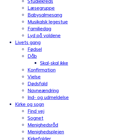
Studiekreds
Læsegruppe
Babysalmesang
Musikalsk legestue
Familiedag
Lyd på voldene
Livets gang
Fødsel
Dåb
Skal-skal ikke
Konfirmation
Vielse
Dødsfald
Navneændring
Ind- og udmeldelse
Kirke og sogn
Find vej
Sognet
Menighedsråd
Menighedsplejen
Kirkefolder