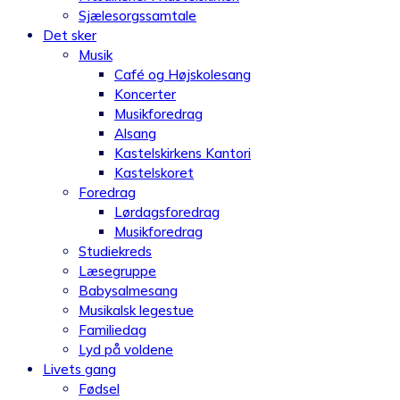
Sjælesorgssamtale
Det sker
Musik
Café og Højskolesang
Koncerter
Musikforedrag
Alsang
Kastelskirkens Kantori
Kastelskoret
Foredrag
Lørdagsforedrag
Musikforedrag
Studiekreds
Læsegruppe
Babysalmesang
Musikalsk legestue
Familiedag
Lyd på voldene
Livets gang
Fødsel