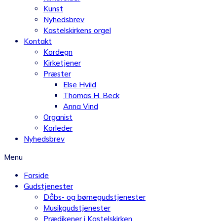
Kunst
Nyhedsbrev
Kastelskirkens orgel
Kontakt
Kordegn
Kirketjener
Præster
Else Hviid
Thomas H. Beck
Anna Vind
Organist
Korleder
Nyhedsbrev
Menu
Forside
Gudstjenester
Dåbs- og børnegudstjenester
Musikgudstjenester
Prædikener i Kastelskirken