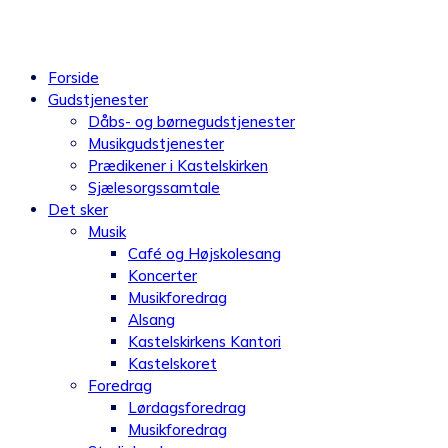
Videre
til
indhold
Forside
Gudstjenester
Dåbs- og børnegudstjenester
Musikgudstjenester
Prædikener i Kastelskirken
Sjælesorgssamtale
Det sker
Musik
Café og Højskolesang
Koncerter
Musikforedrag
Alsang
Kastelskirkens Kantori
Kastelskoret
Foredrag
Lørdagsforedrag
Musikforedrag