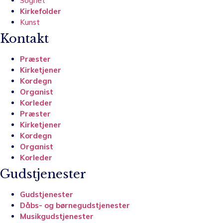
Sognet
Kirkefolder
Kunst
Kontakt
Præster
Kirketjener
Kordegn
Organist
Korleder
Præster
Kirketjener
Kordegn
Organist
Korleder
Gudstjenester
Gudstjenester
Dåbs- og børnegudstjenester
Musikgudstjenester