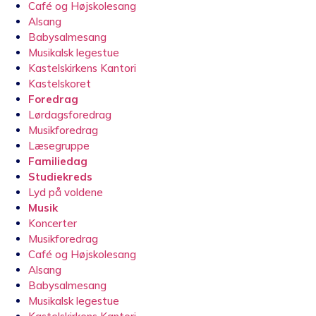
Café og Højskolesang
Alsang
Babysalmesang
Musikalsk legestue
Kastelskirkens Kantori
Kastelskoret
Foredrag
Lørdagsforedrag
Musikforedrag
Læsegruppe
Familiedag
Studiekreds
Lyd på voldene
Musik
Koncerter
Musikforedrag
Café og Højskolesang
Alsang
Babysalmesang
Musikalsk legestue