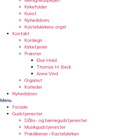
Menighedsplejen
Kirkefolder
Kunst
Nyhedsbrev
Kastelskirkens orgel
Kontakt
Kordegn
Kirketjener
Præster
Else Hviid
Thomas H. Beck
Anna Vind
Organist
Korleder
Nyhedsbrev
Menu
Forside
Gudstjenester
Dåbs- og børnegudstjenester
Musikgudstjenester
Prædikener i Kastelskirken