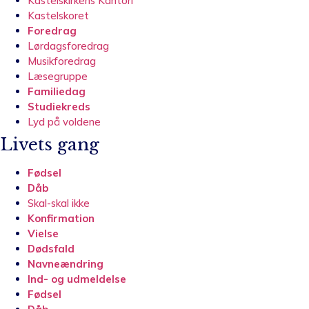
Kastelskirkens Kantori
Kastelskoret
Foredrag
Lørdagsforedrag
Musikforedrag
Læsegruppe
Familiedag
Studiekreds
Lyd på voldene
Livets gang
Fødsel
Dåb
Skal-skal ikke
Konfirmation
Vielse
Dødsfald
Navneændring
Ind- og udmeldelse
Fødsel