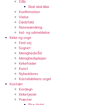
Dåb
Skal-skal ikke
Konfirmation
Vielse
Dødsfald
Navneændring
Ind- og udmeldelse
Kirke og sogn
Find vej
Sognet
Menighedsråd
Menighedsplejen
Kirkefolder
Kunst
Nyhedsbrev
Kastelskirkens orgel
Kontakt
Kordegn
Kirketjener
Præster
Else Hviid