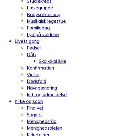
Studiekreds
Læsegruppe
Babysalmesang
Musikalsk legestue
Familiedag
Lyd på voldene
Livets gang
Fødsel
Dåb
Skal-skal ikke
Konfirmation
Vielse
Dødsfald
Navneændring
Ind- og udmeldelse
Kirke og sogn
Find vej
Sognet
Menighedsråd
Menighedsplejen
Kirkefolder