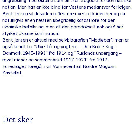
angrebskrig mod Ukraine som en stor tragedie for den russiske
nation. Men han er ikke blind for Vestens medansvar for krigen.
Bent Jensen vil desuden reflektere over, at krigen her og nu
naturligvis er en næsten ubegribelig katastrofe for den
ukrainske befolkning, men at den paradoksalt nok også har
styrket Ukraine som nation.
Bent Jensen er aktuel med selvbiografien ”Modløber”, men er
også kendt for ”Ulve, får og vogtere – Den Kolde Krig i
Danmark 1945-1991” fra 1914 og ”Ruslands undergang –
revolutioner og sammenbrud 1917-1921” fra 1917.
Foredraget foregår i Gl. Varmecentral, Nordre Magasin,
Kastellet.
Det sker