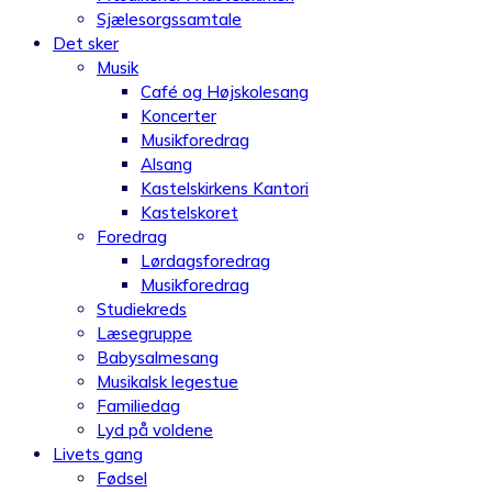
Sjælesorgssamtale
Det sker
Musik
Café og Højskolesang
Koncerter
Musikforedrag
Alsang
Kastelskirkens Kantori
Kastelskoret
Foredrag
Lørdagsforedrag
Musikforedrag
Studiekreds
Læsegruppe
Babysalmesang
Musikalsk legestue
Familiedag
Lyd på voldene
Livets gang
Fødsel