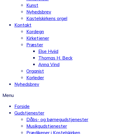
Kunst
Nyhedsbrev
Kastelskirkens orgel
Kontakt
Kordegn
Kirketjener
Præster
Else Hviid
Thomas H. Beck
Anna Vind
Organist
Korleder
Nyhedsbrev
Menu
Forside
Gudstjenester
Dåbs- og børnegudstjenester
Musikgudstjenester
Prædikener i Kastelskirken