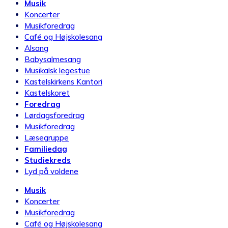
Musik
Koncerter
Musikforedrag
Café og Højskolesang
Alsang
Babysalmesang
Musikalsk legestue
Kastelskirkens Kantori
Kastelskoret
Foredrag
Lørdagsforedrag
Musikforedrag
Læsegruppe
Familiedag
Studiekreds
Lyd på voldene
Musik
Koncerter
Musikforedrag
Café og Højskolesang