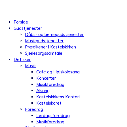
Videre
til
indhold
Forside
Gudstjenester
Dåbs- og børnegudstjenester
Musikgudstjenester
Prædikener i Kastelskirken
Sjælesorgssamtale
Det sker
Musik
Café og Højskolesang
Koncerter
Musikforedrag
Alsang
Kastelskirkens Kantori
Kastelskoret
Foredrag
Lørdagsforedrag
Musikforedrag