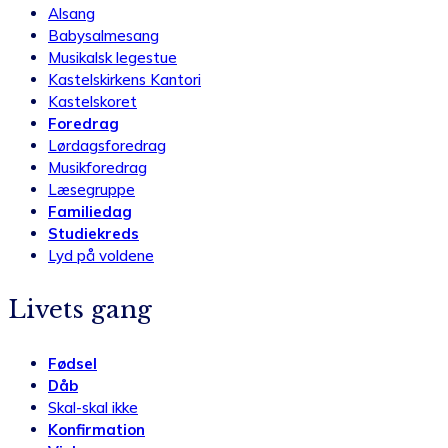
Alsang
Babysalmesang
Musikalsk legestue
Kastelskirkens Kantori
Kastelskoret
Foredrag
Lørdagsforedrag
Musikforedrag
Læsegruppe
Familiedag
Studiekreds
Lyd på voldene
Livets gang
Fødsel
Dåb
Skal-skal ikke
Konfirmation