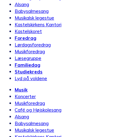
Alsang
Babysalmesang
Musikalsk legestue
Kastelskirkens Kantori
Kastelskoret
Foredrag
Lørdagsforedrag
Musikforedrag
Læsegruppe
Familiedag
Studiekreds
Lyd på voldene
Musik
Koncerter
Musikforedrag
Café og Højskolesang
Alsang
Babysalmesang
Musikalsk legestue
Kastelskirkens Kantori