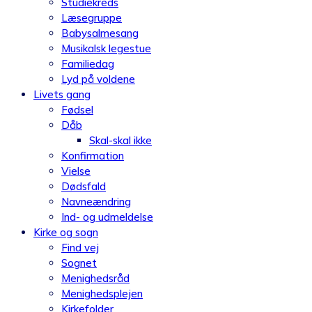
Studiekreds
Læsegruppe
Babysalmesang
Musikalsk legestue
Familiedag
Lyd på voldene
Livets gang
Fødsel
Dåb
Skal-skal ikke
Konfirmation
Vielse
Dødsfald
Navneændring
Ind- og udmeldelse
Kirke og sogn
Find vej
Sognet
Menighedsråd
Menighedsplejen
Kirkefolder