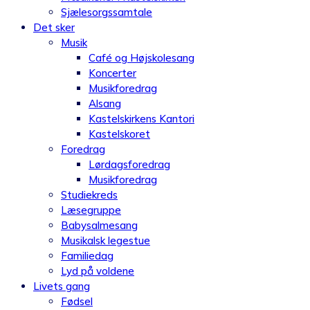
Sjælesorgssamtale
Det sker
Musik
Café og Højskolesang
Koncerter
Musikforedrag
Alsang
Kastelskirkens Kantori
Kastelskoret
Foredrag
Lørdagsforedrag
Musikforedrag
Studiekreds
Læsegruppe
Babysalmesang
Musikalsk legestue
Familiedag
Lyd på voldene
Livets gang
Fødsel