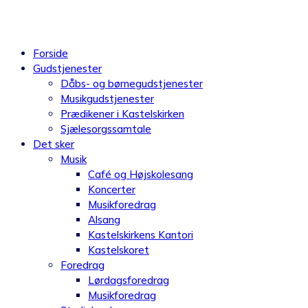
Videre
til
indhold
Forside
Gudstjenester
Dåbs- og børnegudstjenester
Musikgudstjenester
Prædikener i Kastelskirken
Sjælesorgssamtale
Det sker
Musik
Café og Højskolesang
Koncerter
Musikforedrag
Alsang
Kastelskirkens Kantori
Kastelskoret
Foredrag
Lørdagsforedrag
Musikforedrag