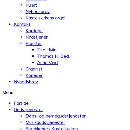
Kunst
Nyhedsbrev
Kastelskirkens orgel
Kontakt
Kordegn
Kirketjener
Præster
Else Hviid
Thomas H. Beck
Anna Vind
Organist
Korleder
Nyhedsbrev
Menu
Forside
Gudstjenester
Dåbs- og børnegudstjenester
Musikgudstjenester
Prædikener i Kastelskirken