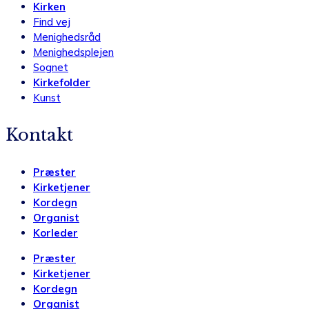
Kirken
Find vej
Menighedsråd
Menighedsplejen
Sognet
Kirkefolder
Kunst
Kontakt
Præster
Kirketjener
Kordegn
Organist
Korleder
Præster
Kirketjener
Kordegn
Organist