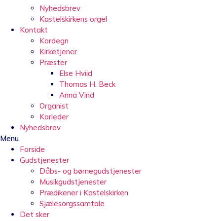
Nyhedsbrev
Kastelskirkens orgel
Kontakt
Kordegn
Kirketjener
Præster
Else Hviid
Thomas H. Beck
Anna Vind
Organist
Korleder
Nyhedsbrev
Menu
Forside
Gudstjenester
Dåbs- og børnegudstjenester
Musikgudstjenester
Prædikener i Kastelskirken
Sjælesorgssamtale
Det sker