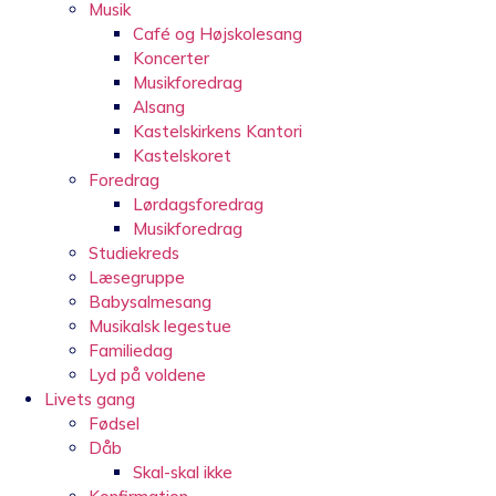
Musik
Café og Højskolesang
Koncerter
Musikforedrag
Alsang
Kastelskirkens Kantori
Kastelskoret
Foredrag
Lørdagsforedrag
Musikforedrag
Studiekreds
Læsegruppe
Babysalmesang
Musikalsk legestue
Familiedag
Lyd på voldene
Livets gang
Fødsel
Dåb
Skal-skal ikke