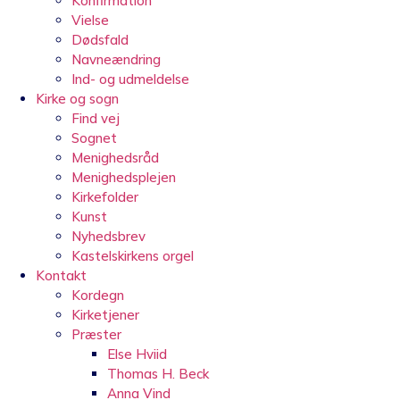
Konfirmation
Vielse
Dødsfald
Navneændring
Ind- og udmeldelse
Kirke og sogn
Find vej
Sognet
Menighedsråd
Menighedsplejen
Kirkefolder
Kunst
Nyhedsbrev
Kastelskirkens orgel
Kontakt
Kordegn
Kirketjener
Præster
Else Hviid
Thomas H. Beck
Anna Vind