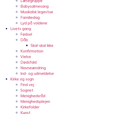
Læsegruppe
Babysalmesang
Musikalsk legestue
Familiedag
Lyd på voldene
Livets gang
Fødsel
Dåb
Skal-skal ikke
Konfirmation
Vielse
Dødsfald
Navneændring
Ind- og udmeldelse
Kirke og sogn
Find vej
Sognet
Menighedsråd
Menighedsplejen
Kirkefolder
Kunst