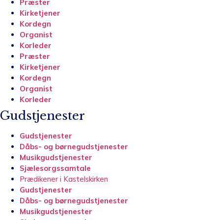
Præster
Kirketjener
Kordegn
Organist
Korleder
Præster
Kirketjener
Kordegn
Organist
Korleder
Gudstjenester
Gudstjenester
Dåbs- og børnegudstjenester
Musikgudstjenester
Sjælesorgssamtale
Prædikener i Kastelskirken
Gudstjenester
Dåbs- og børnegudstjenester
Musikgudstjenester