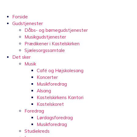
Videre
til
indhold
Forside
Gudstjenester
Dåbs- og børnegudstjenester
Musikgudstjenester
Prædikener i Kastelskirken
Sjælesorgssamtale
Det sker
Musik
Café og Højskolesang
Koncerter
Musikforedrag
Alsang
Kastelskirkens Kantori
Kastelskoret
Foredrag
Lørdagsforedrag
Musikforedrag
Studiekreds