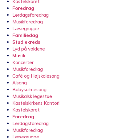
Kastelskoret
Foredrag
Lørdagsforedrag
Musikforedrag
Læsegruppe
Familiedag
Studiekreds
Lyd på voldene
Musik
Koncerter
Musikforedrag
Café og Højskolesang
Alsang
Babysalmesang
Musikalsk legestue
Kastelskirkens Kantori
Kastelskoret
Foredrag
Lørdagsforedrag
Musikforedrag
Læsegruppe