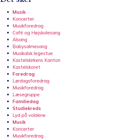
Musik
Koncerter
Musikforedrag
Café og Højskolesang
Alsang
Babysalmesang
Musikalsk legestue
Kastelskirkens Kantori
Kastelskoret
Foredrag
Lørdagsforedrag
Musikforedrag
Læsegruppe
Familiedag
Studiekreds
Lyd på voldene
Musik
Koncerter
Musikforedrag