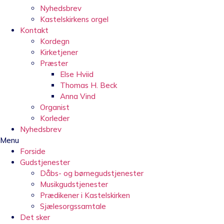
Nyhedsbrev
Kastelskirkens orgel
Kontakt
Kordegn
Kirketjener
Præster
Else Hviid
Thomas H. Beck
Anna Vind
Organist
Korleder
Nyhedsbrev
Menu
Forside
Gudstjenester
Dåbs- og børnegudstjenester
Musikgudstjenester
Prædikener i Kastelskirken
Sjælesorgssamtale
Det sker