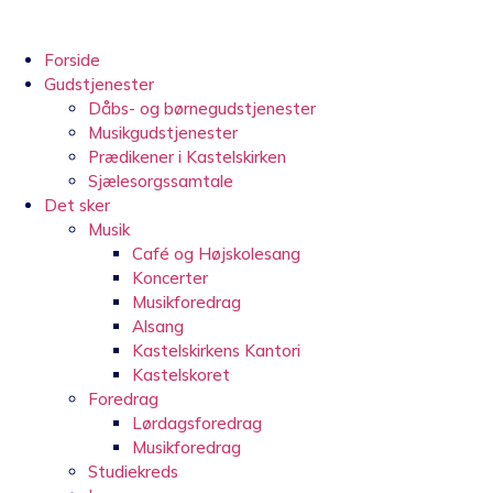
Videre
til
indhold
Forside
Gudstjenester
Dåbs- og børnegudstjenester
Musikgudstjenester
Prædikener i Kastelskirken
Sjælesorgssamtale
Det sker
Musik
Café og Højskolesang
Koncerter
Musikforedrag
Alsang
Kastelskirkens Kantori
Kastelskoret
Foredrag
Lørdagsforedrag
Musikforedrag
Studiekreds