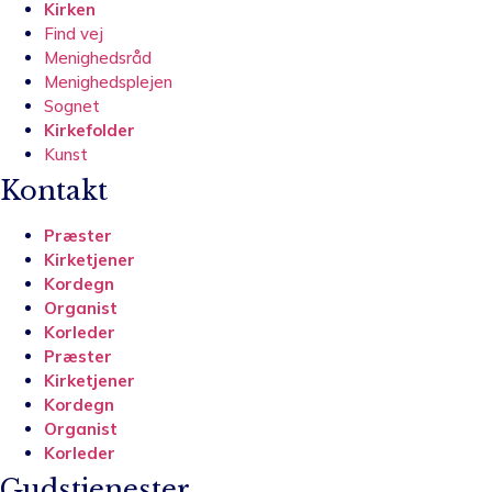
Kirken
Find vej
Menighedsråd
Menighedsplejen
Sognet
Kirkefolder
Kunst
Kontakt
Præster
Kirketjener
Kordegn
Organist
Korleder
Præster
Kirketjener
Kordegn
Organist
Korleder
Gudstjenester