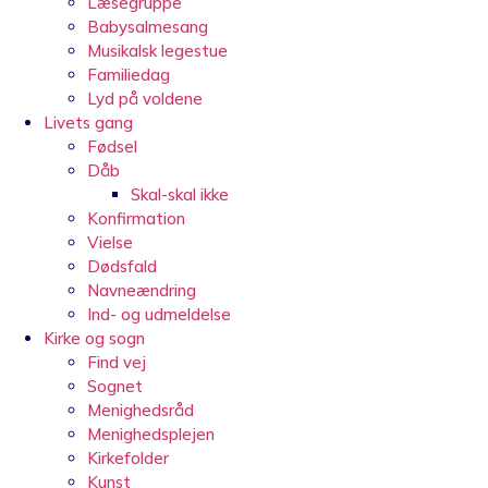
Læsegruppe
Babysalmesang
Musikalsk legestue
Familiedag
Lyd på voldene
Livets gang
Fødsel
Dåb
Skal-skal ikke
Konfirmation
Vielse
Dødsfald
Navneændring
Ind- og udmeldelse
Kirke og sogn
Find vej
Sognet
Menighedsråd
Menighedsplejen
Kirkefolder
Kunst