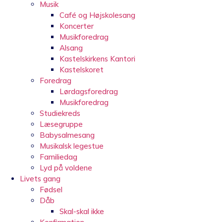
Musik
Café og Højskolesang
Koncerter
Musikforedrag
Alsang
Kastelskirkens Kantori
Kastelskoret
Foredrag
Lørdagsforedrag
Musikforedrag
Studiekreds
Læsegruppe
Babysalmesang
Musikalsk legestue
Familiedag
Lyd på voldene
Livets gang
Fødsel
Dåb
Skal-skal ikke