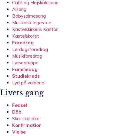
Café og Højskolesang
Alsang
Babysalmesang
Musikalsk legestue
Kastelskirkens Kantori
Kastelskoret
Foredrag
Lørdagsforedrag
Musikforedrag
Læsegruppe
Familiedag
Studiekreds
Lyd på voldene
Livets gang
Fødsel
Dåb
Skal-skal ikke
Konfirmation
Vielse