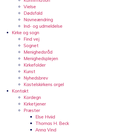
Konfirmation
Vielse
Dødsfald
Navneændring
Ind- og udmeldelse
Kirke og sogn
Find vej
Sognet
Menighedsråd
Menighedsplejen
Kirkefolder
Kunst
Nyhedsbrev
Kastelskirkens orgel
Kontakt
Kordegn
Kirketjener
Præster
Else Hviid
Thomas H. Beck
Anna Vind