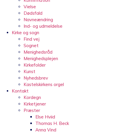
Konfirmation
Vielse
Dødsfald
Navneændring
Ind- og udmeldelse
Kirke og sogn
Find vej
Sognet
Menighedsråd
Menighedsplejen
Kirkefolder
Kunst
Nyhedsbrev
Kastelskirkens orgel
Kontakt
Kordegn
Kirketjener
Præster
Else Hviid
Thomas H. Beck
Anna Vind