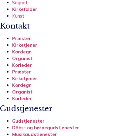
Sognet
Kirkefolder
Kunst
Kontakt
Præster
Kirketjener
Kordegn
Organist
Korleder
Præster
Kirketjener
Kordegn
Organist
Korleder
Gudstjenester
Gudstjenester
Dåbs- og børnegudstjenester
Musikgudstjenester