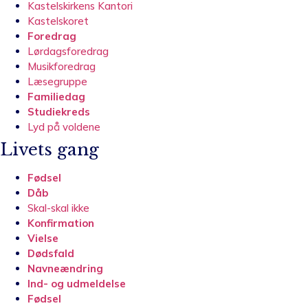
Kastelskirkens Kantori
Kastelskoret
Foredrag
Lørdagsforedrag
Musikforedrag
Læsegruppe
Familiedag
Studiekreds
Lyd på voldene
Livets gang
Fødsel
Dåb
Skal-skal ikke
Konfirmation
Vielse
Dødsfald
Navneændring
Ind- og udmeldelse
Fødsel