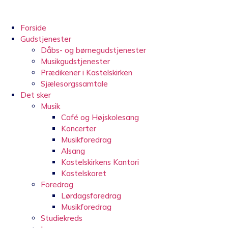
Videre
til
indhold
Forside
Gudstjenester
Dåbs- og børnegudstjenester
Musikgudstjenester
Prædikener i Kastelskirken
Sjælesorgssamtale
Det sker
Musik
Café og Højskolesang
Koncerter
Musikforedrag
Alsang
Kastelskirkens Kantori
Kastelskoret
Foredrag
Lørdagsforedrag
Musikforedrag
Studiekreds