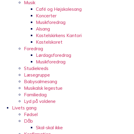
Musik
Café og Højskolesang
Koncerter
Musikforedrag
Alsang
Kastelskirkens Kantori
Kastelskoret
Foredrag
Lørdagsforedrag
Musikforedrag
Studiekreds
Læsegruppe
Babysalmesang
Musikalsk legestue
Familiedag
Lyd på voldene
Livets gang
Fødsel
Dåb
Skal-skal ikke