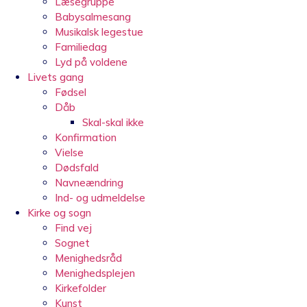
Læsegruppe
Babysalmesang
Musikalsk legestue
Familiedag
Lyd på voldene
Livets gang
Fødsel
Dåb
Skal-skal ikke
Konfirmation
Vielse
Dødsfald
Navneændring
Ind- og udmeldelse
Kirke og sogn
Find vej
Sognet
Menighedsråd
Menighedsplejen
Kirkefolder
Kunst