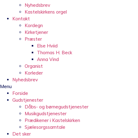
Nyhedsbrev
Kastelskirkens orgel
Kontakt
Kordegn
Kirketjener
Præster
Else Hviid
Thomas H. Beck
Anna Vind
Organist
Korleder
Nyhedsbrev
Menu
Forside
Gudstjenester
Dåbs- og børnegudstjenester
Musikgudstjenester
Prædikener i Kastelskirken
Sjælesorgssamtale
Det sker