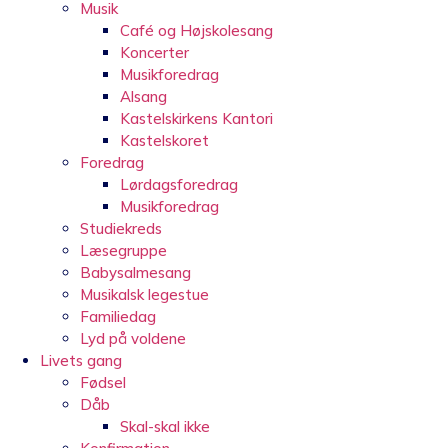
Musik
Café og Højskolesang
Koncerter
Musikforedrag
Alsang
Kastelskirkens Kantori
Kastelskoret
Foredrag
Lørdagsforedrag
Musikforedrag
Studiekreds
Læsegruppe
Babysalmesang
Musikalsk legestue
Familiedag
Lyd på voldene
Livets gang
Fødsel
Dåb
Skal-skal ikke