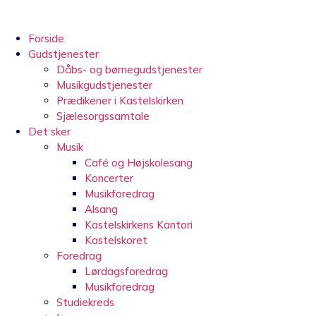
Videre
til
indhold
Forside
Gudstjenester
Dåbs- og børnegudstjenester
Musikgudstjenester
Prædikener i Kastelskirken
Sjælesorgssamtale
Det sker
Musik
Café og Højskolesang
Koncerter
Musikforedrag
Alsang
Kastelskirkens Kantori
Kastelskoret
Foredrag
Lørdagsforedrag
Musikforedrag
Studiekreds