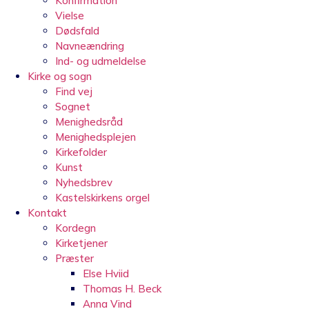
Konfirmation
Vielse
Dødsfald
Navneændring
Ind- og udmeldelse
Kirke og sogn
Find vej
Sognet
Menighedsråd
Menighedsplejen
Kirkefolder
Kunst
Nyhedsbrev
Kastelskirkens orgel
Kontakt
Kordegn
Kirketjener
Præster
Else Hviid
Thomas H. Beck
Anna Vind