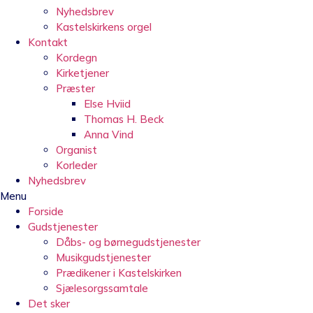
Nyhedsbrev
Kastelskirkens orgel
Kontakt
Kordegn
Kirketjener
Præster
Else Hviid
Thomas H. Beck
Anna Vind
Organist
Korleder
Nyhedsbrev
Menu
Forside
Gudstjenester
Dåbs- og børnegudstjenester
Musikgudstjenester
Prædikener i Kastelskirken
Sjælesorgssamtale
Det sker