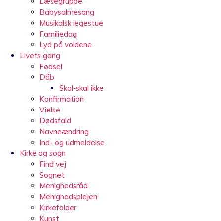
Læsegruppe
Babysalmesang
Musikalsk legestue
Familiedag
Lyd på voldene
Livets gang
Fødsel
Dåb
Skal-skal ikke
Konfirmation
Vielse
Dødsfald
Navneændring
Ind- og udmeldelse
Kirke og sogn
Find vej
Sognet
Menighedsråd
Menighedsplejen
Kirkefolder
Kunst