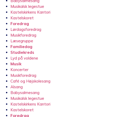
Babysalmesang
Musikalsk legestue
Kastelskirkens Kantori
Kastelskoret
Foredrag
Lørdagsforedrag
Musikforedrag
Læsegruppe
Familiedag
Studiekreds
Lyd på voldene
Musik
Koncerter
Musikforedrag
Café og Højskolesang
Alsang
Babysalmesang
Musikalsk legestue
Kastelskirkens Kantori
Kastelskoret
Foredrag