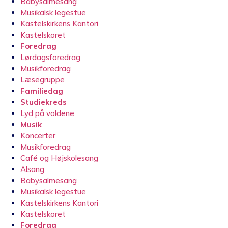
Babysalmesang
Musikalsk legestue
Kastelskirkens Kantori
Kastelskoret
Foredrag
Lørdagsforedrag
Musikforedrag
Læsegruppe
Familiedag
Studiekreds
Lyd på voldene
Musik
Koncerter
Musikforedrag
Café og Højskolesang
Alsang
Babysalmesang
Musikalsk legestue
Kastelskirkens Kantori
Kastelskoret
Foredrag