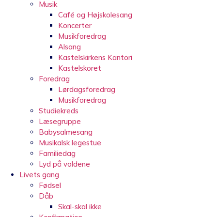
Musik
Café og Højskolesang
Koncerter
Musikforedrag
Alsang
Kastelskirkens Kantori
Kastelskoret
Foredrag
Lørdagsforedrag
Musikforedrag
Studiekreds
Læsegruppe
Babysalmesang
Musikalsk legestue
Familiedag
Lyd på voldene
Livets gang
Fødsel
Dåb
Skal-skal ikke