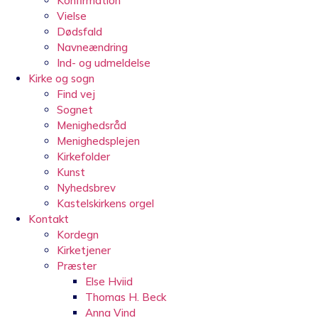
Konfirmation
Vielse
Dødsfald
Navneændring
Ind- og udmeldelse
Kirke og sogn
Find vej
Sognet
Menighedsråd
Menighedsplejen
Kirkefolder
Kunst
Nyhedsbrev
Kastelskirkens orgel
Kontakt
Kordegn
Kirketjener
Præster
Else Hviid
Thomas H. Beck
Anna Vind