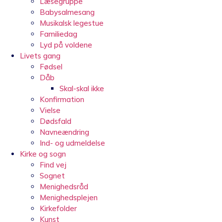
Læsegruppe
Babysalmesang
Musikalsk legestue
Familiedag
Lyd på voldene
Livets gang
Fødsel
Dåb
Skal-skal ikke
Konfirmation
Vielse
Dødsfald
Navneændring
Ind- og udmeldelse
Kirke og sogn
Find vej
Sognet
Menighedsråd
Menighedsplejen
Kirkefolder
Kunst