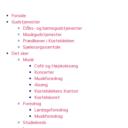
Videre
til
indhold
Forside
Gudstjenester
Dåbs- og børnegudstjenester
Musikgudstjenester
Prædikener i Kastelskirken
Sjælesorgssamtale
Det sker
Musik
Café og Højskolesang
Koncerter
Musikforedrag
Alsang
Kastelskirkens Kantori
Kastelskoret
Foredrag
Lørdagsforedrag
Musikforedrag
Studiekreds