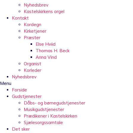
Nyhedsbrev
Kastelskirkens orgel
Kontakt
Kordegn
Kirketjener
Præster
Else Hviid
Thomas H. Beck
Anna Vind
Organist
Korleder
Nyhedsbrev
Menu
Forside
Gudstjenester
Dåbs- og børnegudstjenester
Musikgudstjenester
Prædikener i Kastelskirken
Sjælesorgssamtale
Det sker