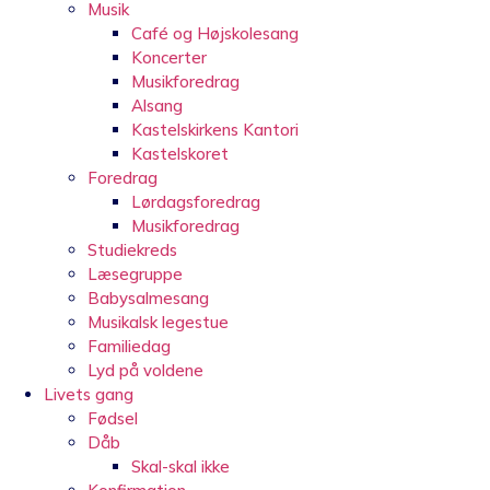
Musik
Café og Højskolesang
Koncerter
Musikforedrag
Alsang
Kastelskirkens Kantori
Kastelskoret
Foredrag
Lørdagsforedrag
Musikforedrag
Studiekreds
Læsegruppe
Babysalmesang
Musikalsk legestue
Familiedag
Lyd på voldene
Livets gang
Fødsel
Dåb
Skal-skal ikke