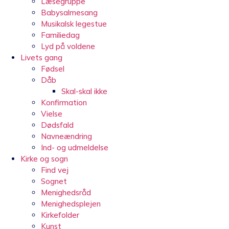
Læsegruppe
Babysalmesang
Musikalsk legestue
Familiedag
Lyd på voldene
Livets gang
Fødsel
Dåb
Skal-skal ikke
Konfirmation
Vielse
Dødsfald
Navneændring
Ind- og udmeldelse
Kirke og sogn
Find vej
Sognet
Menighedsråd
Menighedsplejen
Kirkefolder
Kunst