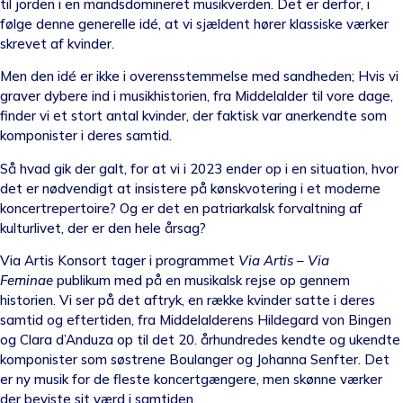
til jorden i en mandsdomineret musikverden. Det er derfor, i
følge denne generelle idé, at vi sjældent hører klassiske værker
skrevet af kvinder.
Men den idé er ikke i overensstemmelse med sandheden; Hvis vi
graver dybere ind i musikhistorien, fra Middelalder til vore dage,
finder vi et stort antal kvinder, der faktisk var anerkendte som
komponister i deres samtid.
Så hvad gik der galt, for at vi i 2023 ender op i en situation, hvor
det er nødvendigt at insistere på kønskvotering i et moderne
koncertrepertoire? Og er det en patriarkalsk forvaltning af
kulturlivet, der er den hele årsag?
Via Artis Konsort tager i programmet
Via Artis – Via
Feminae
publikum med på en musikalsk rejse op gennem
historien. Vi ser på det aftryk, en række kvinder satte i deres
samtid og eftertiden, fra Middelalderens Hildegard von Bingen
og Clara d’Anduza op til det 20. århundredes kendte og ukendte
komponister som søstrene Boulanger og Johanna Senfter. Det
er ny musik for de fleste koncertgængere, men skønne værker
der beviste sit værd i samtiden.