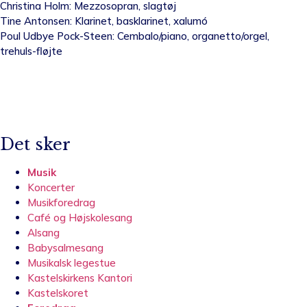
Christina Holm: Mezzosopran, slagtøj
Tine Antonsen: Klarinet, basklarinet, xalumó
Poul Udbye Pock-Steen: Cembalo/piano, organetto/orgel,
trehuls-fløjte
Det sker
Musik
Koncerter
Musikforedrag
Café og Højskolesang
Alsang
Babysalmesang
Musikalsk legestue
Kastelskirkens Kantori
Kastelskoret