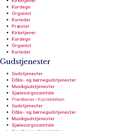
Kirketjener
Kordegn
Organist
Korleder
Præster
Kirketjener
Kordegn
Organist
Korleder
Gudstjenester
Gudstjenester
Dåbs- og børnegudstjenester
Musikgudstjenester
Sjælesorgssamtale
Prædikener i Kastelskirken
Gudstjenester
Dåbs- og børnegudstjenester
Musikgudstjenester
Sjælesorgssamtale