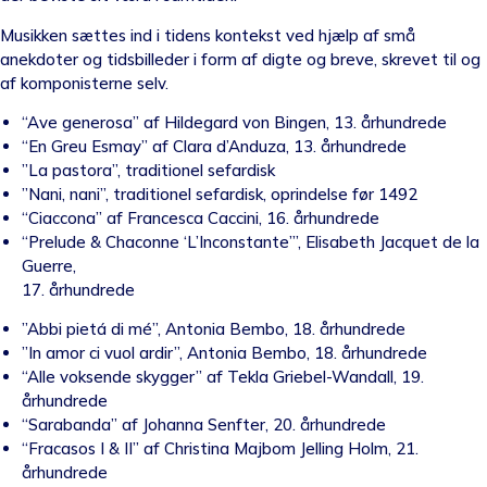
Musikken sættes ind i tidens kontekst ved hjælp af små
anekdoter og tidsbilleder i form af digte og breve, skrevet til og
af komponisterne selv.
“Ave generosa” af Hildegard von Bingen, 13. århundrede
“En Greu Esmay” af Clara d’Anduza, 13. århundrede
”La pastora”, traditionel sefardisk
”Nani, nani”, traditionel sefardisk, oprindelse før 1492
“Ciaccona” af Francesca Caccini, 16. århundrede
“Prelude & Chaconne ‘L’Inconstante’”, Elisabeth Jacquet de la
Guerre,
17. århundrede
”Abbi pietá di mé”, Antonia Bembo, 18. århundrede
”In amor ci vuol ardir”, Antonia Bembo, 18. århundrede
“Alle voksende skygger” af Tekla Griebel-Wandall, 19.
århundrede
“Sarabanda” af Johanna Senfter, 20. århundrede
“Fracasos I & II” af Christina Majbom Jelling Holm, 21.
århundrede