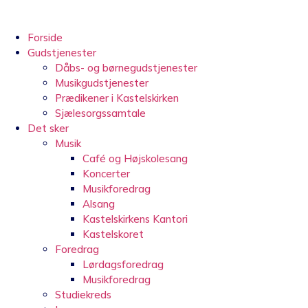
Videre
til
indhold
Forside
Gudstjenester
Dåbs- og børnegudstjenester
Musikgudstjenester
Prædikener i Kastelskirken
Sjælesorgssamtale
Det sker
Musik
Café og Højskolesang
Koncerter
Musikforedrag
Alsang
Kastelskirkens Kantori
Kastelskoret
Foredrag
Lørdagsforedrag
Musikforedrag
Studiekreds