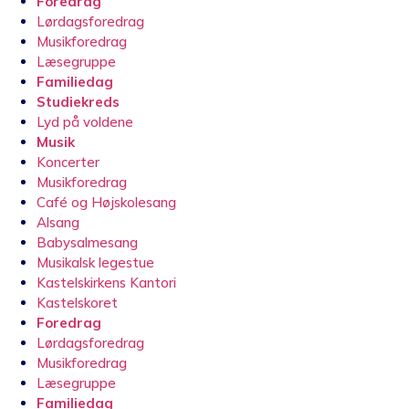
Foredrag
Lørdagsforedrag
Musikforedrag
Læsegruppe
Familiedag
Studiekreds
Lyd på voldene
Musik
Koncerter
Musikforedrag
Café og Højskolesang
Alsang
Babysalmesang
Musikalsk legestue
Kastelskirkens Kantori
Kastelskoret
Foredrag
Lørdagsforedrag
Musikforedrag
Læsegruppe
Familiedag