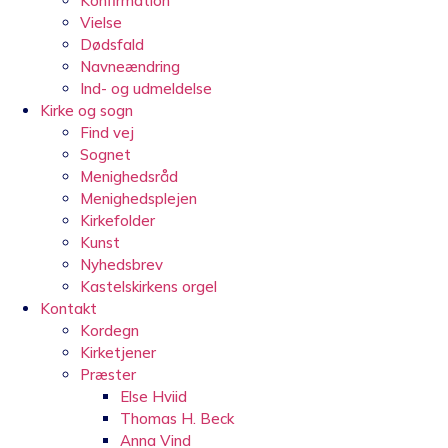
Konfirmation
Vielse
Dødsfald
Navneændring
Ind- og udmeldelse
Kirke og sogn
Find vej
Sognet
Menighedsråd
Menighedsplejen
Kirkefolder
Kunst
Nyhedsbrev
Kastelskirkens orgel
Kontakt
Kordegn
Kirketjener
Præster
Else Hviid
Thomas H. Beck
Anna Vind