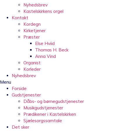
Nyhedsbrev
Kastelskirkens orgel
Kontakt
Kordegn
Kirketjener
Præster
Else Hviid
Thomas H. Beck
Anna Vind
Organist
Korleder
Nyhedsbrev
Menu
Forside
Gudstjenester
Dåbs- og børnegudstjenester
Musikgudstjenester
Prædikener i Kastelskirken
Sjælesorgssamtale
Det sker