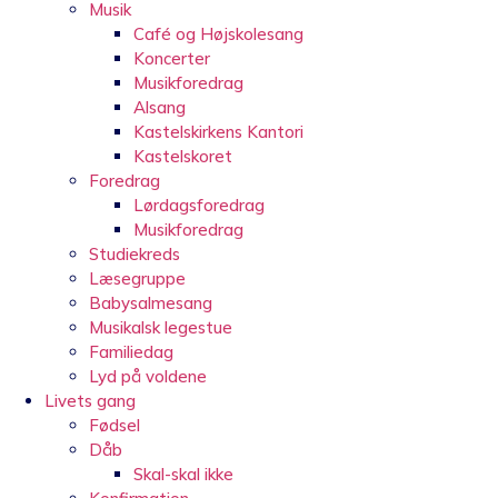
Musik
Café og Højskolesang
Koncerter
Musikforedrag
Alsang
Kastelskirkens Kantori
Kastelskoret
Foredrag
Lørdagsforedrag
Musikforedrag
Studiekreds
Læsegruppe
Babysalmesang
Musikalsk legestue
Familiedag
Lyd på voldene
Livets gang
Fødsel
Dåb
Skal-skal ikke