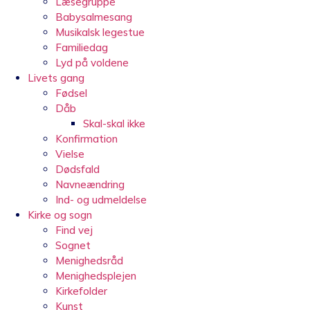
Læsegruppe
Babysalmesang
Musikalsk legestue
Familiedag
Lyd på voldene
Livets gang
Fødsel
Dåb
Skal-skal ikke
Konfirmation
Vielse
Dødsfald
Navneændring
Ind- og udmeldelse
Kirke og sogn
Find vej
Sognet
Menighedsråd
Menighedsplejen
Kirkefolder
Kunst