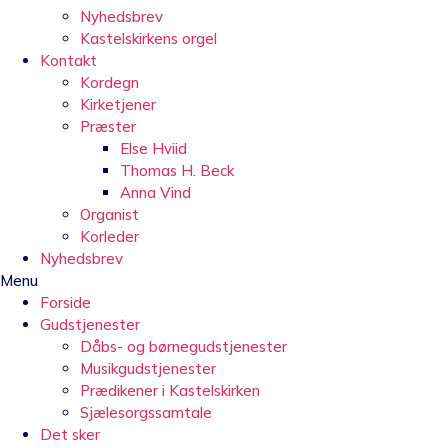
Nyhedsbrev
Kastelskirkens orgel
Kontakt
Kordegn
Kirketjener
Præster
Else Hviid
Thomas H. Beck
Anna Vind
Organist
Korleder
Nyhedsbrev
Menu
Forside
Gudstjenester
Dåbs- og børnegudstjenester
Musikgudstjenester
Prædikener i Kastelskirken
Sjælesorgssamtale
Det sker