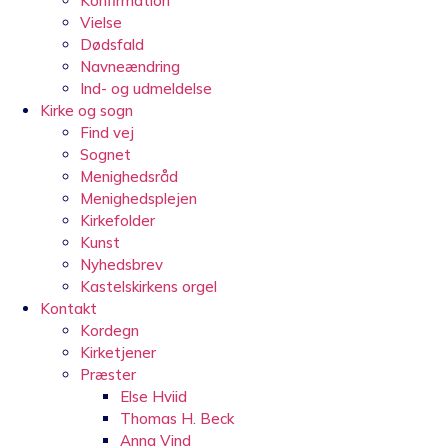
Konfirmation
Vielse
Dødsfald
Navneændring
Ind- og udmeldelse
Kirke og sogn
Find vej
Sognet
Menighedsråd
Menighedsplejen
Kirkefolder
Kunst
Nyhedsbrev
Kastelskirkens orgel
Kontakt
Kordegn
Kirketjener
Præster
Else Hviid
Thomas H. Beck
Anna Vind