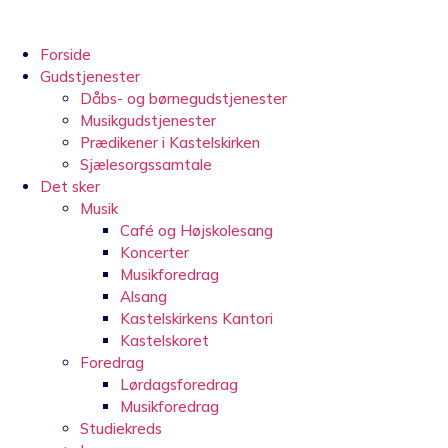
Videre
til
indhold
Forside
Gudstjenester
Dåbs- og børnegudstjenester
Musikgudstjenester
Prædikener i Kastelskirken
Sjælesorgssamtale
Det sker
Musik
Café og Højskolesang
Koncerter
Musikforedrag
Alsang
Kastelskirkens Kantori
Kastelskoret
Foredrag
Lørdagsforedrag
Musikforedrag
Studiekreds